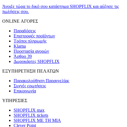
Άνοιξε τώρα το δικό σου κατάστημα SHOPFLIX και αύξησε τις
πωλήσεις σου.
ONLINE ΑΓΟΡΕΣ
Παραδόσεις
Επιστροφές προϊόντων
Τρόποι πληρωμής
Klarna
Προστασία αγορών
Άρθρο 39
Δωροκάρτες SHOPFLIX
ΕΞΥΠΗΡΕΤΗΣΗ ΠΕΛΑΤΩΝ
Παρακολούθηση Παραγγελίας
Συχνές ερωτήσεις
Επικοινωνία
ΥΠΗΡΕΣΙΕΣ
SHOPFLIX max
SHOPFLIX tickets
SHOPFLIX ΜΕ ΤΗ ΜΙΑ
Clever Point