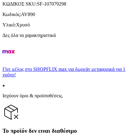
ΚΩΔΙΚΟΣ SKU
:
SF-107079298
Κωδικός
:
AV890
Υλικό
:
Χρυσό
Δες όλα τα χαρακτηριστικά
Γίνε μέλος στο SHOPFLIX max για δωρεάν μεταφορικά για 1
χρόνο!
Ισχύουν όροι & προϋποθέσεις.
Το προϊόν δεν ειναι διαθέσιμο