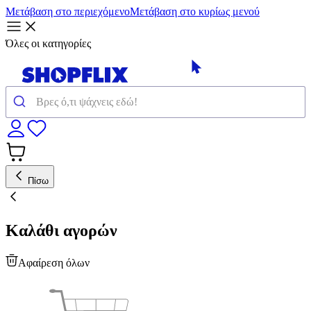
Μετάβαση στο περιεχόμενο
Μετάβαση στο κυρίως μενού
Όλες οι κατηγορίες
Πίσω
Καλάθι αγορών
Αφαίρεση όλων