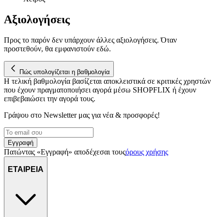
μας επεξεργαζόμαστε προσωπικά σας δεδομένα, π.χ. τη
διεύθυνση IP σας, χρησιμοποιώντας τεχνολογία όπως cookies
Αξιολογήσεις
για να αποθηκεύουμε και να έχουμε πρόσβαση σε πληροφορίες
στη συσκευή σας, με σκοπό την προβολή εξατομικευμένων
Προς το παρόν δεν υπάρχουν άλλες αξιολογήσεις. Όταν
διαφημίσεων και περιεχομένου, τις μετρήσεις σχετικά με
προστεθούν, θα εμφανιστούν εδώ.
διαφημίσεις και περιεχόμενο, την καλύτερη εικόνα του κοινού
μας και την ανάπτυξη προϊόντων. Επίσης, κοινοποιούμε
Πώς υπολογίζεται η βαθμολογία
πληροφορίες σχετικά με την από μέρους σας χρήση της
Η τελική βαθμολογία βασίζεται αποκλειστικά σε κριτικές χρηστών
τοποθεσίας μας στους συνεργάτες μέσων κοινωνικής
που έχουν πραγματοποιήσει αγορά μέσω SHOPFLIX ή έχουν
δικτύωσης, διαφημίσεων και ανάλυσης.
επιβεβαιώσει την αγορά τους.
Γράψου στο Νewsletter μας για νέα & προσφορές!
Εγγραφή
Πατώντας «Εγγραφή» αποδέχεσαι τους
όρους χρήσης
ΕΤΑΙΡΕΙΑ