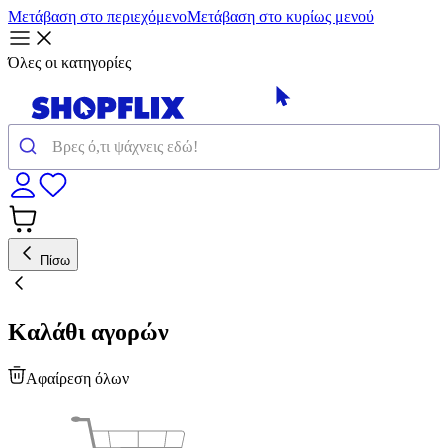
Μετάβαση στο περιεχόμενο
Μετάβαση στο κυρίως μενού
Όλες οι κατηγορίες
Πίσω
Καλάθι αγορών
Αφαίρεση όλων