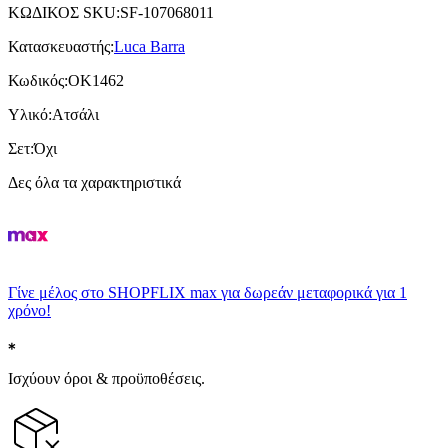
ΚΩΔΙΚΟΣ SKU
:
SF-107068011
Κατασκευαστής
:
Luca Barra
Κωδικός
:
OK1462
Υλικό
:
Ατσάλι
Σετ
:
Όχι
Δες όλα τα χαρακτηριστικά
Γίνε μέλος στο SHOPFLIX max για δωρεάν μεταφορικά για 1
χρόνο!
Ισχύουν όροι & προϋποθέσεις.