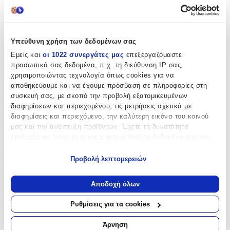
Clip
:
Όχι
Υπεύθυνη χρήση των δεδομένων σας
Εμείς και
οι 1022 συνεργάτες μας
επεξεργαζόμαστε
Χαρακτηριστικά
προσωπικά σας δεδομένα, π.χ. τη διεύθυνση IP σας,
+
χρησιμοποιώντας τεχνολογία όπως cookies για να
αποθηκεύουμε και να έχουμε πρόσβαση σε πληροφορίες στη
Χαρακτηριστικά
συσκευή σας, με σκοπό την προβολή εξατομικευμένων
διαφημίσεων και περιεχομένου, τις μετρήσεις σχετικά με
διαφημίσεις και περιεχόμενο, την καλύτερη εικόνα του κοινού
Κατασκευαστής
:
μας και την ανάπτυξη προϊόντων. Έχετε τη δυνατότητα
Luca Barra
επιλογής ως προς το ποιος χρησιμοποιεί τα δεδομένα σας και
για ποιους σκοπούς.
Βασικά Χαρακτηριστικά
Προβολή λεπτομερειών
Εάν μας επιτρέπετε, θα θέλαμε επίσης:
Χρώμα Υλικού
:
Να συλλέξουμε πληροφορίες σχετικά με τη γεωγραφική
Αποδοχή όλων
σας τοποθεσία, οι οποίες μπορεί να είναι ακριβείς σε
Λευκό
απόσταση μερικών μέτρων
Ρυθμίσεις για τα cookies
Υλικό
:
Να αναγνωρίσουμε τη συσκευή σας σαρώνοντας ενεργά
για συγκεκριμένα χαρακτηριστικά (δακτυλικό αποτύπωμα)
Άρνηση
Ατσάλι