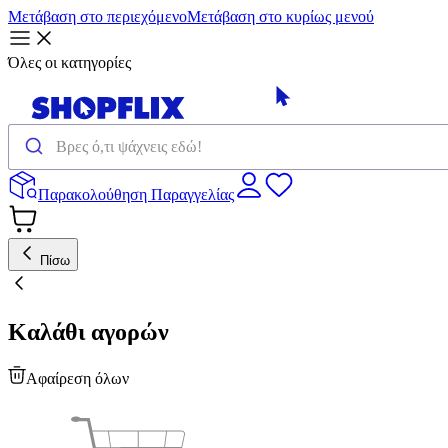
Μετάβαση στο περιεχόμενο
Μετάβαση στο κυρίως μενού
Όλες οι κατηγορίες
Παρακολούθηση Παραγγελίας
Πίσω
Καλάθι αγορών
Αφαίρεση όλων