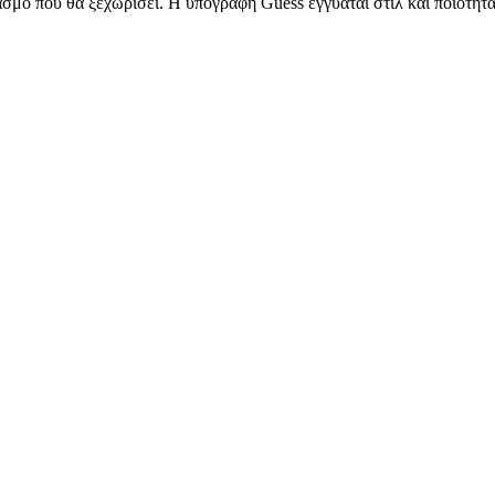
ασμό που θα ξεχωρίσει. Η υπογραφή Guess εγγυάται στιλ και ποιότητ