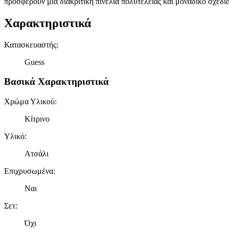
προσφέρουν μία διακριτική πινελιά πολυτέλειας και μοναδικό σχεδι
Χαρακτηριστικά
Κατασκευαστής
:
Guess
Βασικά Χαρακτηριστικά
Χρώμα Υλικού
:
Κίτρινο
Υλικό
:
Ατσάλι
Επιχρυσωμένα
:
Ναι
Σετ
:
Όχι