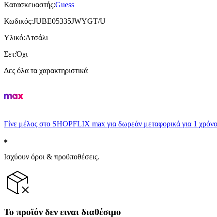
Κατασκευαστής
:
Guess
Κωδικός
:
JUBE05335JWYGT/U
Υλικό
:
Ατσάλι
Σετ
:
Όχι
Δες όλα τα χαρακτηριστικά
Γίνε μέλος στο SHOPFLIX max για δωρεάν μεταφορικά για 1 χρόνο
Ισχύουν όροι & προϋποθέσεις.
Το προϊόν δεν ειναι διαθέσιμο