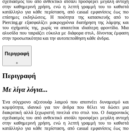
σχεδιασμός του από ανθεκτικό ατσάλι προσφέρει μεγάλη αντοχή
στην καθημερινή χρήση, ενώ η λεπτή γραμμή του το καθιστά
κατάλληλο για κάθε περίσταση, από casual εμφανίσεις έως πιο
επίσημες εκδηλώσεις. Η ποιότητα της κατασκευής από το
Piercing.gr εξασφαλίζει μακροχρόνια διατήρηση της λάμψης και
του σχήματός της, χωρίς να απαιτείται ιδιαίτερη φροντίδα. Μια
αλυσίδα που ταιριάζει εύκολα με διάφορα στυλ, δίνοντας έμφαση
στην προσωπικότητα και την αυτοπεποίθηση κάθε άνδρα.
Περιγραφή
+
Περιγραφή
Με λίγα λόγια...
Ένα σύγχρονο αξεσουάρ λαιμού που αποπνέει δυναμισμό και
κομψότητα, ιδανικό για τον άνδρα που θέλει να δώσει μια
διακριτική αλλά ξεχωριστή πινελιά στο στυλ του. Ο διαχρονικός
σχεδιασμός του από ανθεκτικό ατσάλι προσφέρει μεγάλη αντοχή
στην καθημερινή χρήση, ενώ η λεπτή γραμμή του το καθιστά
κατάλληλο για κάθε περίσταση, από casual εμφανίσεις έως πιο