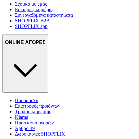
Σχετικά με εμάς
Ευκαιρίες καριέρας
Συνεργαζόμενα καταστήματα
SHOPFLIX B2B
SHOPFLIX app
ONLINE ΑΓΟΡΕΣ
Παραδόσεις
Επιστροφές προϊόντων
Τρόποι πληρωμής
Klarna
Προστασία αγορών
Άρθρο 39
Δωροκάρτες SHOPFLIX