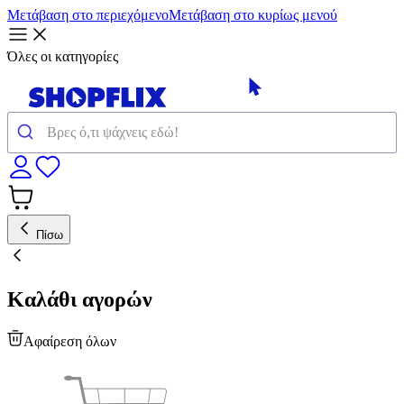
Μετάβαση στο περιεχόμενο
Μετάβαση στο κυρίως μενού
Όλες οι κατηγορίες
Πίσω
Καλάθι αγορών
Αφαίρεση όλων