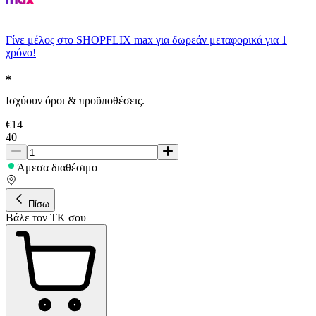
Γίνε μέλος στο SHOPFLIX max για δωρεάν μεταφορικά για 1
χρόνο!
Ισχύουν όροι & προϋποθέσεις.
€
14
40
Άμεσα διαθέσιμο
Πίσω
Βάλε τον ΤΚ σου