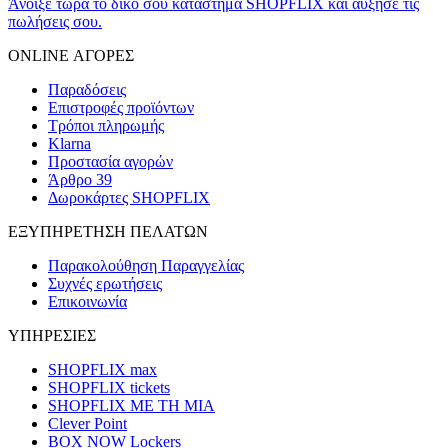
Άνοιξε τώρα το δικό σου κατάστημα SHOPFLIX και αύξησε τις
πωλήσεις σου.
ONLINE ΑΓΟΡΕΣ
Παραδόσεις
Επιστροφές προϊόντων
Τρόποι πληρωμής
Klarna
Προστασία αγορών
Άρθρο 39
Δωροκάρτες SHOPFLIX
ΕΞΥΠΗΡΕΤΗΣΗ ΠΕΛΑΤΩΝ
Παρακολούθηση Παραγγελίας
Συχνές ερωτήσεις
Επικοινωνία
ΥΠΗΡΕΣΙΕΣ
SHOPFLIX max
SHOPFLIX tickets
SHOPFLIX ΜΕ ΤΗ ΜΙΑ
Clever Point
BOX NOW Lockers