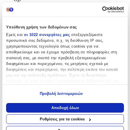
Φύλο
:
Άνδρας
Υπεύθυνη χρήση των δεδομένων σας
Χρώμα Υλικού
:
Εμείς και
οι 1022 συνεργάτες μας
επεξεργαζόμαστε
Λευκό
προσωπικά σας δεδομένα, π.χ. τη διεύθυνση IP σας,
χρησιμοποιώντας τεχνολογία όπως cookies για να
Λεπτομέρειες
αποθηκεύουμε και να έχουμε πρόσβαση σε πληροφορίες στη
συσκευή σας, με σκοπό την προβολή εξατομικευμένων
Τύπος
:
διαφημίσεων και περιεχομένου, τις μετρήσεις σχετικά με
διαφημίσεις και περιεχόμενο, την καλύτερη εικόνα του κοινού
Λαιμού
μας και την ανάπτυξη προϊόντων. Έχετε τη δυνατότητα
Μήκος
:
επιλογής ως προς το ποιος χρησιμοποιεί τα δεδομένα σας και
για ποιους σκοπούς.
45
Προβολή λεπτομερειών
Εάν μας επιτρέπετε, θα θέλαμε επίσης:
cm
Να συλλέξουμε πληροφορίες σχετικά με τη γεωγραφική
Πάχος
:
Αποδοχή όλων
σας τοποθεσία, οι οποίες μπορεί να είναι ακριβείς σε
5
απόσταση μερικών μέτρων
Ρυθμίσεις για τα cookies
Να αναγνωρίσουμε τη συσκευή σας σαρώνοντας ενεργά
mm
για συγκεκριμένα χαρακτηριστικά (δακτυλικό αποτύπωμα)