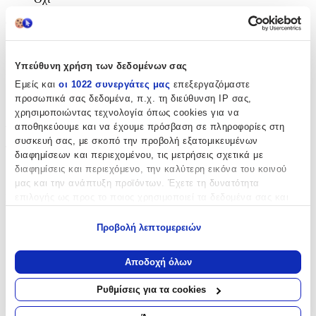
Φύλο
:
Άνδρας
Υπεύθυνη χρήση των δεδομένων σας
Χρώμα Υλικού
:
Εμείς και
οι 1022 συνεργάτες μας
επεξεργαζόμαστε
Λευκό
προσωπικά σας δεδομένα, π.χ. τη διεύθυνση IP σας,
χρησιμοποιώντας τεχνολογία όπως cookies για να
Λεπτομέρειες
αποθηκεύουμε και να έχουμε πρόσβαση σε πληροφορίες στη
συσκευή σας, με σκοπό την προβολή εξατομικευμένων
Τύπος
:
διαφημίσεων και περιεχομένου, τις μετρήσεις σχετικά με
διαφημίσεις και περιεχόμενο, την καλύτερη εικόνα του κοινού
Λαιμού
μας και την ανάπτυξη προϊόντων. Έχετε τη δυνατότητα
Μήκος
:
επιλογής ως προς το ποιος χρησιμοποιεί τα δεδομένα σας και
για ποιους σκοπούς.
65
Προβολή λεπτομερειών
Εάν μας επιτρέπετε, θα θέλαμε επίσης:
cm
Να συλλέξουμε πληροφορίες σχετικά με τη γεωγραφική
Πάχος
:
Αποδοχή όλων
σας τοποθεσία, οι οποίες μπορεί να είναι ακριβείς σε
4
απόσταση μερικών μέτρων
Ρυθμίσεις για τα cookies
Να αναγνωρίσουμε τη συσκευή σας σαρώνοντας ενεργά
mm
για συγκεκριμένα χαρακτηριστικά (δακτυλικό αποτύπωμα)