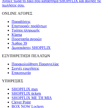
Άνοιξε τώρα το δικό σου κατάστημα SHOPFLIX και αύξησε τις
πωλήσεις σου.
ONLINE ΑΓΟΡΕΣ
Παραδόσεις
Επιστροφές προϊόντων
Τρόποι πληρωμής
Klarna
Προστασία αγορών
Άρθρο 39
Δωροκάρτες SHOPFLIX
ΕΞΥΠΗΡΕΤΗΣΗ ΠΕΛΑΤΩΝ
Παρακολούθηση Παραγγελίας
Συχνές ερωτήσεις
Επικοινωνία
ΥΠΗΡΕΣΙΕΣ
SHOPFLIX max
SHOPFLIX tickets
SHOPFLIX ΜΕ ΤΗ ΜΙΑ
Clever Point
BOX NOW Lockers