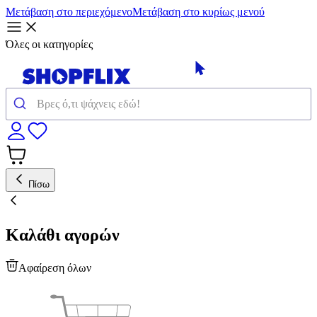
Μετάβαση στο περιεχόμενο
Μετάβαση στο κυρίως μενού
Όλες οι κατηγορίες
Πίσω
Καλάθι αγορών
Αφαίρεση όλων