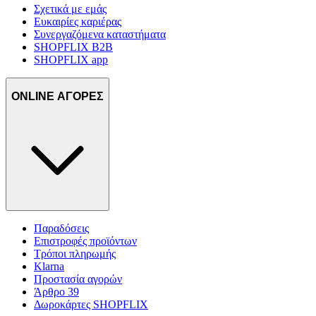
Σχετικά με εμάς
Ευκαιρίες καριέρας
Συνεργαζόμενα καταστήματα
SHOPFLIX B2B
SHOPFLIX app
ONLINE ΑΓΟΡΕΣ
Παραδόσεις
Επιστροφές προϊόντων
Τρόποι πληρωμής
Klarna
Προστασία αγορών
Άρθρο 39
Δωροκάρτες SHOPFLIX