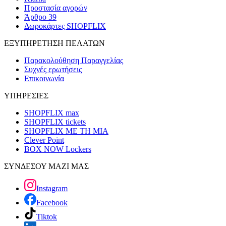
Προστασία αγορών
Άρθρο 39
Δωροκάρτες SHOPFLIX
ΕΞΥΠΗΡΕΤΗΣΗ ΠΕΛΑΤΩΝ
Παρακολούθηση Παραγγελίας
Συχνές ερωτήσεις
Επικοινωνία
ΥΠΗΡΕΣΙΕΣ
SHOPFLIX max
SHOPFLIX tickets
SHOPFLIX ΜΕ ΤΗ ΜΙΑ
Clever Point
BOX NOW Lockers
ΣΥΝΔΕΣΟΥ ΜΑΖΙ ΜΑΣ
Instagram
Facebook
Tiktok