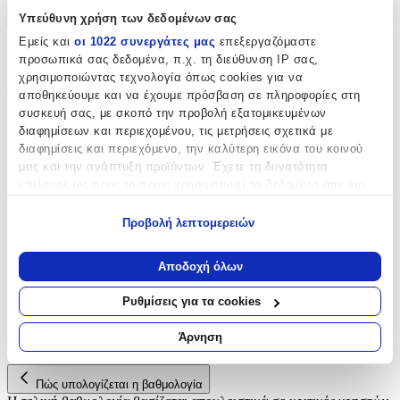
Υπεύθυνη χρήση των δεδομένων σας
+
Εμείς και
οι 1022 συνεργάτες μας
επεξεργαζόμαστε
Χαρακτηριστικά
προσωπικά σας δεδομένα, π.χ. τη διεύθυνση IP σας,
χρησιμοποιώντας τεχνολογία όπως cookies για να
αποθηκεύουμε και να έχουμε πρόσβαση σε πληροφορίες στη
Τύπος
:
συσκευή σας, με σκοπό την προβολή εξατομικευμένων
Μπρελόκ
διαφημίσεων και περιεχομένου, τις μετρήσεις σχετικά με
διαφημίσεις και περιεχόμενο, την καλύτερη εικόνα του κοινού
με Led
:
μας και την ανάπτυξη προϊόντων. Έχετε τη δυνατότητα
επιλογής ως προς το ποιος χρησιμοποιεί τα δεδομένα σας και
Όχι
για ποιους σκοπούς.
Χειροποίητο
:
Προβολή λεπτομερειών
Εάν μας επιτρέπετε, θα θέλαμε επίσης:
Όχι
Να συλλέξουμε πληροφορίες σχετικά με τη γεωγραφική
Αποδοχή όλων
σας τοποθεσία, οι οποίες μπορεί να είναι ακριβείς σε
Αξιολογήσεις
απόσταση μερικών μέτρων
Ρυθμίσεις για τα cookies
Να αναγνωρίσουμε τη συσκευή σας σαρώνοντας ενεργά
Προς το παρόν δεν υπάρχουν άλλες αξιολογήσεις. Όταν
για συγκεκριμένα χαρακτηριστικά (δακτυλικό αποτύπωμα)
Άρνηση
προστεθούν, θα εμφανιστούν εδώ.
Μάθετε περισσότερα σχετικά με τον τρόπο επεξεργασίας των
προσωπικών σας δεδομένων και καθορίστε τις προτιμήσεις σας
Πώς υπολογίζεται η βαθμολογία
στην
ενότητα “Λεπτομέρειες”
. Μπορείτε να αλλάξετε ή να