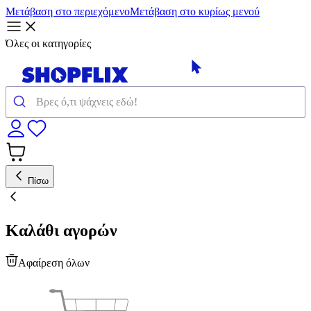
Μετάβαση στο περιεχόμενο
Μετάβαση στο κυρίως μενού
Όλες οι κατηγορίες
Πίσω
Καλάθι αγορών
Αφαίρεση όλων