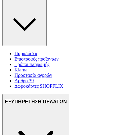
Παραδόσεις
Επιστροφές προϊόντων
Τρόποι πληρωμής
Klarna
Προστασία αγορών
Άρθρο 39
Δωροκάρτες SHOPFLIX
ΕΞΥΠΗΡΕΤΗΣΗ ΠΕΛΑΤΩΝ