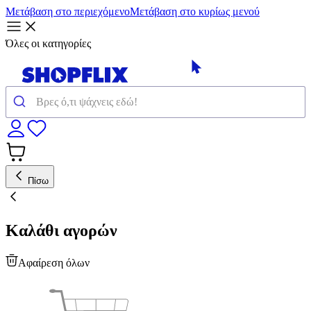
Μετάβαση στο περιεχόμενο
Μετάβαση στο κυρίως μενού
Όλες οι κατηγορίες
Πίσω
Καλάθι αγορών
Αφαίρεση όλων