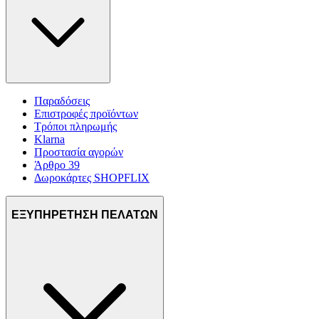
Παραδόσεις
Επιστροφές προϊόντων
Τρόποι πληρωμής
Klarna
Προστασία αγορών
Άρθρο 39
Δωροκάρτες SHOPFLIX
ΕΞΥΠΗΡΕΤΗΣΗ ΠΕΛΑΤΩΝ