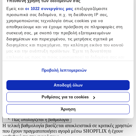
Υπεύθυνη χρήση των δεδομένων σας
Χαρακτηριστικά
Εμείς και
οι 1022 συνεργάτες μας
επεξεργαζόμαστε
προσωπικά σας δεδομένα, π.χ. τη διεύθυνση IP σας,
χρησιμοποιώντας τεχνολογία όπως cookies για να
Τύπος
:
αποθηκεύουμε και να έχουμε πρόσβαση σε πληροφορίες στη
Μπρελόκ
συσκευή σας, με σκοπό την προβολή εξατομικευμένων
διαφημίσεων και περιεχομένου, τις μετρήσεις σχετικά με
με Led
:
διαφημίσεις και περιεχόμενο, την καλύτερη εικόνα του κοινού
μας και την ανάπτυξη προϊόντων. Έχετε τη δυνατότητα
Όχι
επιλογής ως προς το ποιος χρησιμοποιεί τα δεδομένα σας και
για ποιους σκοπούς.
Χειροποίητο
:
Προβολή λεπτομερειών
Όχι
Εάν μας επιτρέπετε, θα θέλαμε επίσης:
Να συλλέξουμε πληροφορίες σχετικά με τη γεωγραφική
Αποδοχή όλων
Αξιολογήσεις
σας τοποθεσία, οι οποίες μπορεί να είναι ακριβείς σε
απόσταση μερικών μέτρων
Ρυθμίσεις για τα cookies
Προς το παρόν δεν υπάρχουν άλλες αξιολογήσεις. Όταν
Να αναγνωρίσουμε τη συσκευή σας σαρώνοντας ενεργά
προστεθούν, θα εμφανιστούν εδώ.
για συγκεκριμένα χαρακτηριστικά (δακτυλικό αποτύπωμα)
Άρνηση
Μάθετε περισσότερα σχετικά με τον τρόπο επεξεργασίας των
Πώς υπολογίζεται η βαθμολογία
προσωπικών σας δεδομένων και καθορίστε τις προτιμήσεις σας
Η τελική βαθμολογία βασίζεται αποκλειστικά σε κριτικές χρηστών
στην
ενότητα “Λεπτομέρειες”
. Μπορείτε να αλλάξετε ή να
που έχουν πραγματοποιήσει αγορά μέσω SHOPFLIX ή έχουν
ανακαλέσετε τη συγκατάθεσή σας ανά πάσα στιγμή από τη