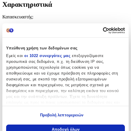
Χαρακτηριστικά
Κατασκευαστής
:
Tarrago
Είδος
:
Βαφές Παπουτσιών
Υπεύθυνη χρήση των δεδομένων σας
Εμείς και
οι 1022 συνεργάτες μας
επεξεργαζόμαστε
Υλικό Παπουτσιού
:
προσωπικά σας δεδομένα, π.χ. τη διεύθυνση IP σας,
Suede
χρησιμοποιώντας τεχνολογία όπως cookies για να
αποθηκεύουμε και να έχουμε πρόσβαση σε πληροφορίες στη
συσκευή σας, με σκοπό την προβολή εξατομικευμένων
Χαρακτηριστικά
διαφημίσεων και περιεχομένου, τις μετρήσεις σχετικά με
διαφημίσεις και περιεχόμενο, την καλύτερη εικόνα του κοινού
+
μας και την ανάπτυξη προϊόντων. Έχετε τη δυνατότητα
Χαρακτηριστικά
επιλογής ως προς το ποιος χρησιμοποιεί τα δεδομένα σας και
για ποιους σκοπούς.
Προβολή λεπτομερειών
Κατασκευαστής
:
Εάν μας επιτρέπετε, θα θέλαμε επίσης:
Tarrago
Να συλλέξουμε πληροφορίες σχετικά με τη γεωγραφική
Αποδοχή όλων