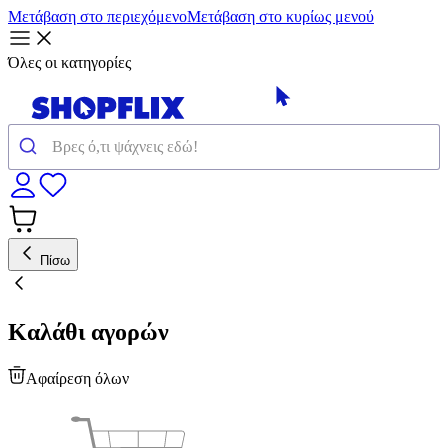
Μετάβαση στο περιεχόμενο
Μετάβαση στο κυρίως μενού
Όλες οι κατηγορίες
Πίσω
Καλάθι αγορών
Αφαίρεση όλων