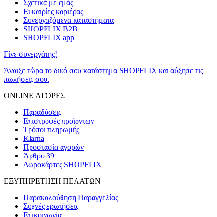
Σχετικά με εμάς
Ευκαιρίες καριέρας
Συνεργαζόμενα καταστήματα
SHOPFLIX B2B
SHOPFLIX app
Γίνε συνεργάτης!
Άνοιξε τώρα το δικό σου κατάστημα SHOPFLIX και αύξησε τις
πωλήσεις σου.
ONLINE ΑΓΟΡΕΣ
Παραδόσεις
Επιστροφές προϊόντων
Τρόποι πληρωμής
Klarna
Προστασία αγορών
Άρθρο 39
Δωροκάρτες SHOPFLIX
ΕΞΥΠΗΡΕΤΗΣΗ ΠΕΛΑΤΩΝ
Παρακολούθηση Παραγγελίας
Συχνές ερωτήσεις
Επικοινωνία