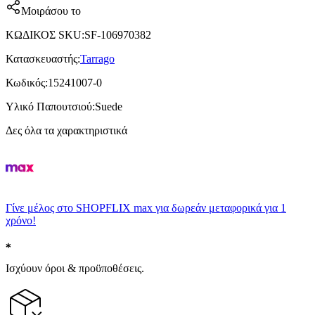
Μοιράσου το
ΚΩΔΙΚΟΣ SKU
:
SF-106970382
Κατασκευαστής
:
Tarrago
Κωδικός
:
15241007-0
Υλικό Παπουτσιού
:
Suede
Δες όλα τα χαρακτηριστικά
Γίνε μέλος στο SHOPFLIX max για δωρεάν μεταφορικά για 1
χρόνο!
Ισχύουν όροι & προϋποθέσεις.