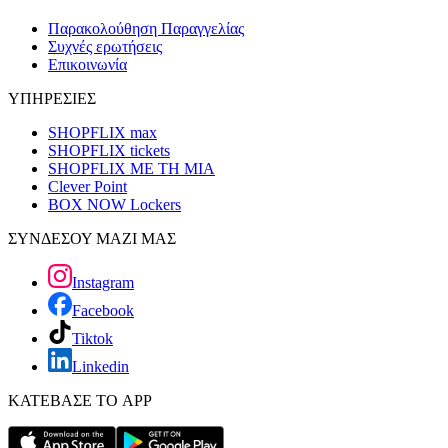
Παρακολούθηση Παραγγελίας
Συχνές ερωτήσεις
Επικοινωνία
ΥΠΗΡΕΣΙΕΣ
SHOPFLIX max
SHOPFLIX tickets
SHOPFLIX ΜΕ ΤΗ ΜΙΑ
Clever Point
BOX NOW Lockers
ΣΥΝΔΕΣΟΥ ΜΑΖΙ ΜΑΣ
Instagram
Facebook
Tiktok
Linkedin
ΚΑΤΕΒΑΣΕ ΤΟ APP