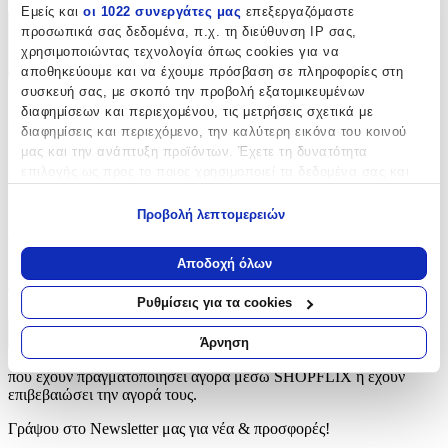
Εμείς και
οι 1022 συνεργάτες μας
επεξεργαζόμαστε
προσωπικά σας δεδομένα, π.χ. τη διεύθυνση IP σας,
Χαρακτηριστικά
χρησιμοποιώντας τεχνολογία όπως cookies για να
+
αποθηκεύουμε και να έχουμε πρόσβαση σε πληροφορίες στη
συσκευή σας, με σκοπό την προβολή εξατομικευμένων
Χαρακτηριστικά
διαφημίσεων και περιεχομένου, τις μετρήσεις σχετικά με
διαφημίσεις και περιεχόμενο, την καλύτερη εικόνα του κοινού
μας και την ανάπτυξη προϊόντων. Έχετε τη δυνατότητα
Κατασκευαστής
:
επιλογής ως προς το ποιος χρησιμοποιεί τα δεδομένα σας και
Tarrago
για ποιους σκοπούς.
Προβολή λεπτομερειών
Αξιολογήσεις
Εάν μας επιτρέπετε, θα θέλαμε επίσης:
Να συλλέξουμε πληροφορίες σχετικά με τη γεωγραφική
Αποδοχή όλων
Προς το παρόν δεν υπάρχουν άλλες αξιολογήσεις. Όταν
σας τοποθεσία, οι οποίες μπορεί να είναι ακριβείς σε
προστεθούν, θα εμφανιστούν εδώ.
απόσταση μερικών μέτρων
Ρυθμίσεις για τα cookies
Να αναγνωρίσουμε τη συσκευή σας σαρώνοντας ενεργά
για συγκεκριμένα χαρακτηριστικά (δακτυλικό αποτύπωμα)
Πώς υπολογίζεται η βαθμολογία
Άρνηση
Η τελική βαθμολογία βασίζεται αποκλειστικά σε κριτικές χρηστών
Μάθετε περισσότερα σχετικά με τον τρόπο επεξεργασίας των
που έχουν πραγματοποιήσει αγορά μέσω SHOPFLIX ή έχουν
προσωπικών σας δεδομένων και καθορίστε τις προτιμήσεις σας
επιβεβαιώσει την αγορά τους.
στην
ενότητα “Λεπτομέρειες”
. Μπορείτε να αλλάξετε ή να
ανακαλέσετε τη συγκατάθεσή σας ανά πάσα στιγμή από τη
Γράψου στο Νewsletter μας για νέα & προσφορές!
Δήλωση Cookies.