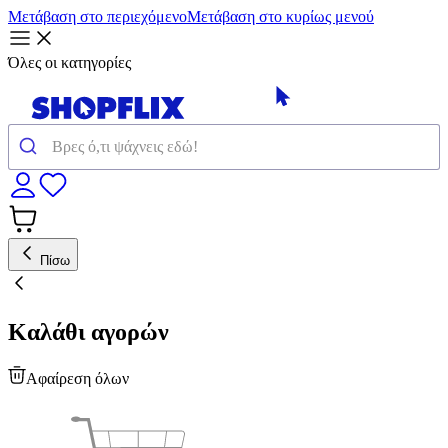
Μετάβαση στο περιεχόμενο
Μετάβαση στο κυρίως μενού
Όλες οι κατηγορίες
Πίσω
Καλάθι αγορών
Αφαίρεση όλων