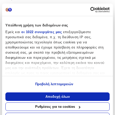
Κρίκοι
Clip
:
Όχι
Υπεύθυνη χρήση των δεδομένων σας
Εμείς και
οι 1022 συνεργάτες μας
επεξεργαζόμαστε
προσωπικά σας δεδομένα, π.χ. τη διεύθυνση IP σας,
Χαρακτηριστικά
χρησιμοποιώντας τεχνολογία όπως cookies για να
+
αποθηκεύουμε και να έχουμε πρόσβαση σε πληροφορίες στη
συσκευή σας, με σκοπό την προβολή εξατομικευμένων
Χαρακτηριστικά
διαφημίσεων και περιεχομένου, τις μετρήσεις σχετικά με
διαφημίσεις και περιεχόμενο, την καλύτερη εικόνα του κοινού
μας και την ανάπτυξη προϊόντων. Έχετε τη δυνατότητα
Κατασκευαστής
:
επιλογής ως προς το ποιος χρησιμοποιεί τα δεδομένα σας και
Vogue
για ποιους σκοπούς.
Προβολή λεπτομερειών
Βασικά Χαρακτηριστικά
Εάν μας επιτρέπετε, θα θέλαμε επίσης:
Να συλλέξουμε πληροφορίες σχετικά με τη γεωγραφική
Αποδοχή όλων
Χρώμα Υλικού
:
σας τοποθεσία, οι οποίες μπορεί να είναι ακριβείς σε
απόσταση μερικών μέτρων
Λευκό
Ρυθμίσεις για τα cookies
Να αναγνωρίσουμε τη συσκευή σας σαρώνοντας ενεργά
Υλικό
:
για συγκεκριμένα χαρακτηριστικά (δακτυλικό αποτύπωμα)