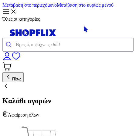
Μετάβαση στο περιεχόμενο
Μετάβαση στο κυρίως μενού
Όλες οι κατηγορίες
Πίσω
Καλάθι αγορών
Αφαίρεση όλων