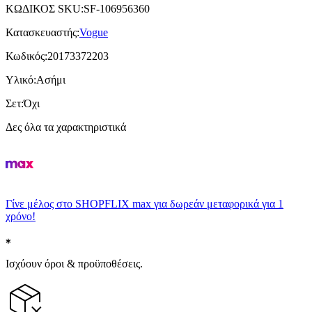
ΚΩΔΙΚΟΣ SKU
:
SF-106956360
Κατασκευαστής
:
Vogue
Κωδικός
:
20173372203
Υλικό
:
Ασήμι
Σετ
:
Όχι
Δες όλα τα χαρακτηριστικά
Γίνε μέλος στο SHOPFLIX max για δωρεάν μεταφορικά για 1
χρόνο!
Ισχύουν όροι & προϋποθέσεις.