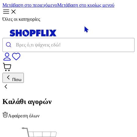
Μετάβαση στο περιεχόμενο
Μετάβαση στο κυρίως μενού
Όλες οι κατηγορίες
Πίσω
Καλάθι αγορών
Αφαίρεση όλων