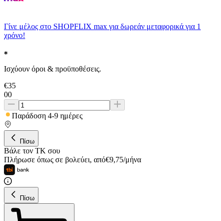
Γίνε μέλος στο SHOPFLIX max για δωρεάν μεταφορικά για 1
χρόνο!
Ισχύουν όροι & προϋποθέσεις.
€
35
00
Παράδοση 4-9 ημέρες
Πίσω
Βάλε τον ΤΚ σου
Πλήρωσε όπως σε βολεύει
,
από
€
9,75
/
μήνα
Πίσω