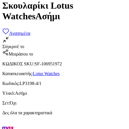
Σκουλαρίκι Lotus
WatchesΑσήμι
Αγαπημένα
Σύγκρινέ το
Μοιράσου το
ΚΩΔΙΚΟΣ SKU
:
SF-106951972
Κατασκευαστής
:
Lotus Watches
Κωδικός
:
LP3198-4/1
Υλικό
:
Ασήμι
Σετ
:
Όχι
Δες όλα τα χαρακτηριστικά