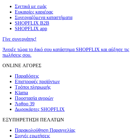
Σχετικά με εμάς
Ευκαιρίες καριέρας
Συνεργαζόμενα καταστήματα
SHOPFLIX B2B
SHOPFLIX app
Γίνε συνεργάτης!
Άνοιξε τώρα το δικό σου κατάστημα SHOPFLIX και αύξησε τις
πωλήσεις σου.
ONLINE ΑΓΟΡΕΣ
Παραδόσεις
Επιστροφές προϊόντων
Τρόποι πληρωμής
Klarna
Προστασία αγορών
Άρθρο 39
Δωροκάρτες SHOPFLIX
ΕΞΥΠΗΡΕΤΗΣΗ ΠΕΛΑΤΩΝ
Παρακολούθηση Παραγγελίας
Συχνές ερωτήσεις