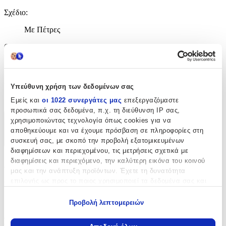
Σχέδιο
:
Με Πέτρες
Clip
:
Όχι
Είδος Πέτρας
:
Υπεύθυνη χρήση των δεδομένων σας
Ζιργκόν
Εμείς και
οι 1022 συνεργάτες μας
επεξεργαζόμαστε
προσωπικά σας δεδομένα, π.χ. τη διεύθυνση IP σας,
χρησιμοποιώντας τεχνολογία όπως cookies για να
Χαρακτηριστικά
αποθηκεύουμε και να έχουμε πρόσβαση σε πληροφορίες στη
συσκευή σας, με σκοπό την προβολή εξατομικευμένων
+
διαφημίσεων και περιεχομένου, τις μετρήσεις σχετικά με
Χαρακτηριστικά
διαφημίσεις και περιεχόμενο, την καλύτερη εικόνα του κοινού
μας και την ανάπτυξη προϊόντων. Έχετε τη δυνατότητα
επιλογής ως προς το ποιος χρησιμοποιεί τα δεδομένα σας και
Κατασκευαστής
:
για ποιους σκοπούς.
Emporio Armani
Προβολή λεπτομερειών
Εάν μας επιτρέπετε, θα θέλαμε επίσης:
Βασικά Χαρακτηριστικά
Να συλλέξουμε πληροφορίες σχετικά με τη γεωγραφική