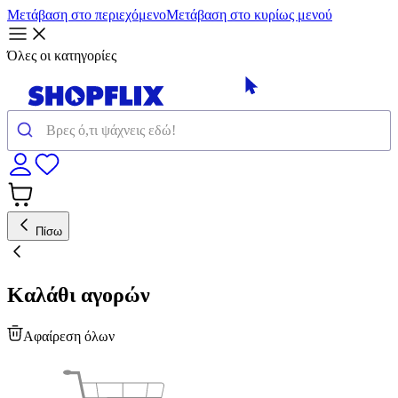
Μετάβαση στο περιεχόμενο
Μετάβαση στο κυρίως μενού
Όλες οι κατηγορίες
Πίσω
Καλάθι αγορών
Αφαίρεση όλων