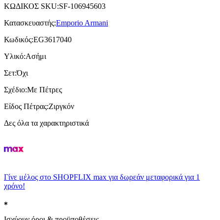
ΚΩΔΙΚΟΣ SKU
:
SF-106945603
Κατασκευαστής
:
Emporio Armani
Κωδικός
:
EG3617040
Υλικό
:
Ασήμι
Σετ
:
Όχι
Σχέδιο
:
Με Πέτρες
Είδος Πέτρας
:
Ζιργκόν
Δες όλα τα χαρακτηριστικά
Γίνε μέλος στο SHOPFLIX max για δωρεάν μεταφορικά για 1
χρόνο!
Ισχύουν όροι & προϋποθέσεις.