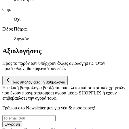
τοποθεσίας μας στους συνεργάτες μέσων κοινωνικής
δικτύωσης, διαφημίσεων και ανάλυσης.
Clip
:
Όχι
Είδος Πέτρας
:
Ζιργκόν
Αξιολογήσεις
Προς το παρόν δεν υπάρχουν άλλες αξιολογήσεις. Όταν
προστεθούν, θα εμφανιστούν εδώ.
Πώς υπολογίζεται η βαθμολογία
Η τελική βαθμολογία βασίζεται αποκλειστικά σε κριτικές χρηστών
που έχουν πραγματοποιήσει αγορά μέσω SHOPFLIX ή έχουν
επιβεβαιώσει την αγορά τους.
Γράψου στο Νewsletter μας για νέα & προσφορές!
Εγγραφή