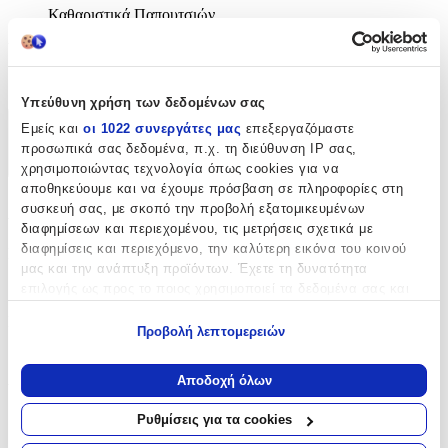
Καθαριστικά Παπουτσιών
Υλικό Παπουτσιού
:
Suede
Υπεύθυνη χρήση των δεδομένων σας
Εμείς και
οι 1022 συνεργάτες μας
επεξεργαζόμαστε
Χαρακτηριστικά
προσωπικά σας δεδομένα, π.χ. τη διεύθυνση IP σας,
+
χρησιμοποιώντας τεχνολογία όπως cookies για να
αποθηκεύουμε και να έχουμε πρόσβαση σε πληροφορίες στη
Χαρακτηριστικά
συσκευή σας, με σκοπό την προβολή εξατομικευμένων
διαφημίσεων και περιεχομένου, τις μετρήσεις σχετικά με
διαφημίσεις και περιεχόμενο, την καλύτερη εικόνα του κοινού
Κατασκευαστής
:
μας και την ανάπτυξη προϊόντων. Έχετε τη δυνατότητα
Tarrago
επιλογής ως προς το ποιος χρησιμοποιεί τα δεδομένα σας και
για ποιους σκοπούς.
Είδος
:
Προβολή λεπτομερειών
Εάν μας επιτρέπετε, θα θέλαμε επίσης:
Καθαριστικά Παπουτσιών
Να συλλέξουμε πληροφορίες σχετικά με τη γεωγραφική
Αποδοχή όλων
Υλικό Παπουτσιού
:
σας τοποθεσία, οι οποίες μπορεί να είναι ακριβείς σε
απόσταση μερικών μέτρων
Ρυθμίσεις για τα cookies
Suede
Να αναγνωρίσουμε τη συσκευή σας σαρώνοντας ενεργά