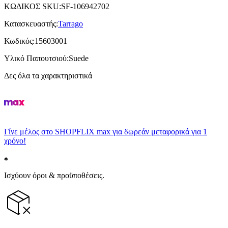
ΚΩΔΙΚΟΣ SKU
:
SF-106942702
Κατασκευαστής
:
Tarrago
Κωδικός
:
15603001
Υλικό Παπουτσιού
:
Suede
Δες όλα τα χαρακτηριστικά
Γίνε μέλος στο SHOPFLIX max για δωρεάν μεταφορικά για 1
χρόνο!
Ισχύουν όροι & προϋποθέσεις.