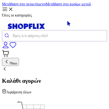
Μετάβαση στο περιεχόμενο
Μετάβαση στο κυρίως μενού
Όλες οι κατηγορίες
Πίσω
Καλάθι αγορών
Αφαίρεση όλων