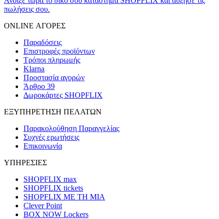
Άνοιξε τώρα το δικό σου κατάστημα SHOPFLIX και αύξησε τις
πωλήσεις σου.
ONLINE ΑΓΟΡΕΣ
Παραδόσεις
Επιστροφές προϊόντων
Τρόποι πληρωμής
Klarna
Προστασία αγορών
Άρθρο 39
Δωροκάρτες SHOPFLIX
ΕΞΥΠΗΡΕΤΗΣΗ ΠΕΛΑΤΩΝ
Παρακολούθηση Παραγγελίας
Συχνές ερωτήσεις
Επικοινωνία
ΥΠΗΡΕΣΙΕΣ
SHOPFLIX max
SHOPFLIX tickets
SHOPFLIX ΜΕ ΤΗ ΜΙΑ
Clever Point
BOX NOW Lockers