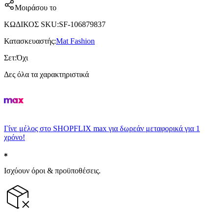
Μοιράσου το
ΚΩΔΙΚΟΣ SKU
:
SF-106879837
Κατασκευαστής
:
Mat Fashion
Σετ
:
Όχι
Δες όλα τα χαρακτηριστικά
Γίνε μέλος στο SHOPFLIX max για δωρεάν μεταφορικά για 1
χρόνο!
Ισχύουν όροι & προϋποθέσεις.