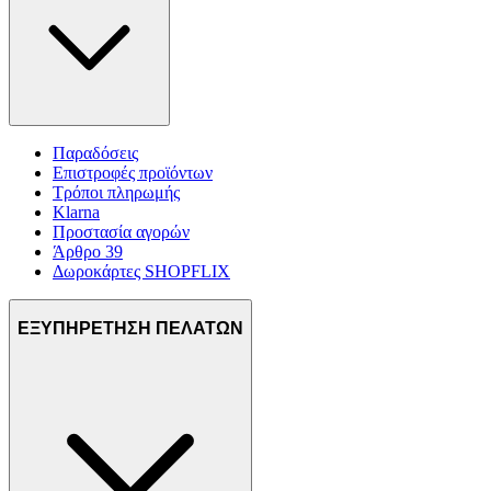
Παραδόσεις
Επιστροφές προϊόντων
Τρόποι πληρωμής
Klarna
Προστασία αγορών
Άρθρο 39
Δωροκάρτες SHOPFLIX
ΕΞΥΠΗΡΕΤΗΣΗ ΠΕΛΑΤΩΝ