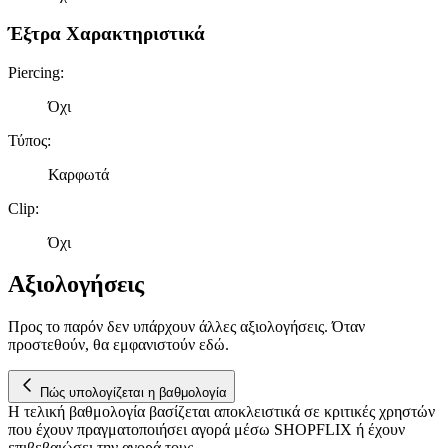
διαφημίσεις και περιεχόμενο, την καλύτερη εικόνα του κοινού
μας και την ανάπτυξη προϊόντων. Επίσης, κοινοποιούμε
Έξτρα Χαρακτηριστικά
πληροφορίες σχετικά με την από μέρους σας χρήση της
τοποθεσίας μας στους συνεργάτες μέσων κοινωνικής
Piercing
:
δικτύωσης, διαφημίσεων και ανάλυσης.
Όχι
Τύπος
:
Καρφωτά
Clip
:
Όχι
Αξιολογήσεις
Προς το παρόν δεν υπάρχουν άλλες αξιολογήσεις. Όταν
προστεθούν, θα εμφανιστούν εδώ.
Πώς υπολογίζεται η βαθμολογία
Η τελική βαθμολογία βασίζεται αποκλειστικά σε κριτικές χρηστών
που έχουν πραγματοποιήσει αγορά μέσω SHOPFLIX ή έχουν
επιβεβαιώσει την αγορά τους.