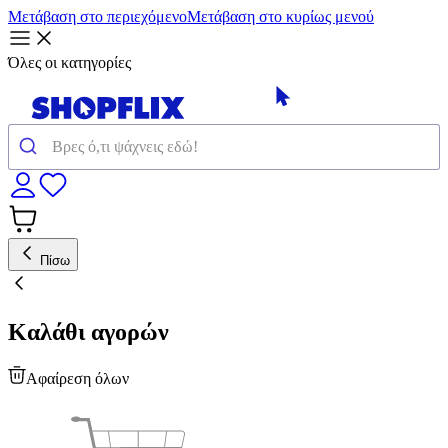
Μετάβαση στο περιεχόμενο
Μετάβαση στο κυρίως μενού
Όλες οι κατηγορίες
Πίσω
Καλάθι αγορών
Αφαίρεση όλων