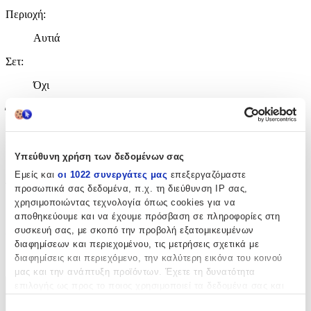
Περιοχή
:
Αυτιά
Σετ
:
Όχι
Έξτρα Χαρακτηριστικά
Piercing
:
Υπεύθυνη χρήση των δεδομένων σας
Όχι
Εμείς και
οι 1022 συνεργάτες μας
επεξεργαζόμαστε
Τύπος
:
προσωπικά σας δεδομένα, π.χ. τη διεύθυνση IP σας,
χρησιμοποιώντας τεχνολογία όπως cookies για να
Καρφωτά
αποθηκεύουμε και να έχουμε πρόσβαση σε πληροφορίες στη
συσκευή σας, με σκοπό την προβολή εξατομικευμένων
Clip
:
διαφημίσεων και περιεχομένου, τις μετρήσεις σχετικά με
Όχι
διαφημίσεις και περιεχόμενο, την καλύτερη εικόνα του κοινού
μας και την ανάπτυξη προϊόντων. Έχετε τη δυνατότητα
επιλογής ως προς το ποιος χρησιμοποιεί τα δεδομένα σας και
Χαρακτηριστικά
για ποιους σκοπούς.