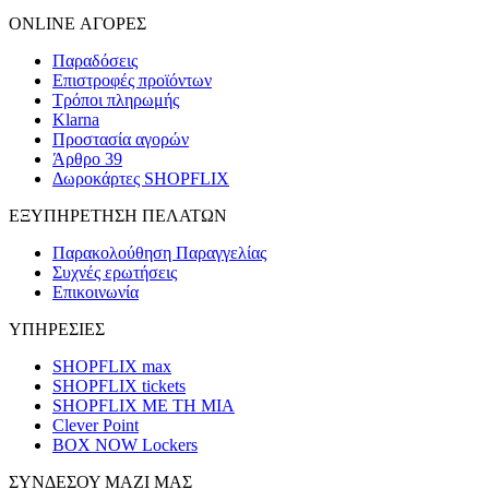
ONLINE ΑΓΟΡΕΣ
Παραδόσεις
Επιστροφές προϊόντων
Τρόποι πληρωμής
Klarna
Προστασία αγορών
Άρθρο 39
Δωροκάρτες SHOPFLIX
ΕΞΥΠΗΡΕΤΗΣΗ ΠΕΛΑΤΩΝ
Παρακολούθηση Παραγγελίας
Συχνές ερωτήσεις
Επικοινωνία
ΥΠΗΡΕΣΙΕΣ
SHOPFLIX max
SHOPFLIX tickets
SHOPFLIX ΜΕ ΤΗ ΜΙΑ
Clever Point
BOX NOW Lockers
ΣΥΝΔΕΣΟΥ ΜΑΖΙ ΜΑΣ