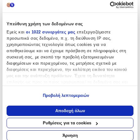
Χαρακτηριστικά
Θέμα
:
Υπεύθυνη χρήση των δεδομένων σας
Gaming
Εμείς και
οι 1022 συνεργάτες μας
επεξεργαζόμαστε
προσωπικά σας δεδομένα, π.χ. τη διεύθυνση IP σας,
Τύπος
:
χρησιμοποιώντας τεχνολογία όπως cookies για να
Μπρελόκ
αποθηκεύουμε και να έχουμε πρόσβαση σε πληροφορίες στη
συσκευή σας, με σκοπό την προβολή εξατομικευμένων
με Led
:
διαφημίσεων και περιεχομένου, τις μετρήσεις σχετικά με
διαφημίσεις και περιεχόμενο, την καλύτερη εικόνα του κοινού
Όχι
μας και την ανάπτυξη προϊόντων. Έχετε τη δυνατότητα
Χειροποίητο
:
επιλογής ως προς το ποιος χρησιμοποιεί τα δεδομένα σας και
για ποιους σκοπούς.
Όχι
Προβολή λεπτομερειών
Εάν μας επιτρέπετε, θα θέλαμε επίσης:
Κατασκευαστής
:
Να συλλέξουμε πληροφορίες σχετικά με τη γεωγραφική
Αποδοχή όλων
Pyramid International
σας τοποθεσία, οι οποίες μπορεί να είναι ακριβείς σε
απόσταση μερικών μέτρων
Ρυθμίσεις για τα cookies
Να αναγνωρίσουμε τη συσκευή σας σαρώνοντας ενεργά
Χαρακτηριστικά
για συγκεκριμένα χαρακτηριστικά (δακτυλικό αποτύπωμα)
Άρνηση
+