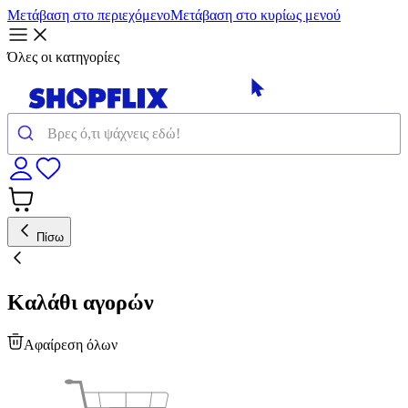
Μετάβαση στο περιεχόμενο
Μετάβαση στο κυρίως μενού
Όλες οι κατηγορίες
Πίσω
Καλάθι αγορών
Αφαίρεση όλων