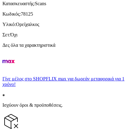
Κατασκευαστής
:
Scans
Κωδικός
:
78125
Υλικό
:
Ορείχαλκος
Σετ
:
Όχι
Δες όλα τα χαρακτηριστικά
Γίνε μέλος στο SHOPFLIX max για δωρεάν μεταφορικά για 1
χρόνο!
Ισχύουν όροι & προϋποθέσεις.