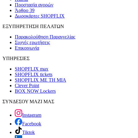
Προστασία αγορών
Άρθρο 39
Δωροκάρτες SHOPFLIX
ΕΞΥΠΗΡΕΤΗΣΗ ΠΕΛΑΤΩΝ
Παρακολούθηση Παραγγελίας
Συχνές ερωτήσεις
Επικοινωνία
ΥΠΗΡΕΣΙΕΣ
SHOPFLIX max
SHOPFLIX tickets
SHOPFLIX ΜΕ ΤΗ ΜΙΑ
Clever Point
BOX NOW Lockers
ΣΥΝΔΕΣΟΥ ΜΑΖΙ ΜΑΣ
Instagram
Facebook
Tiktok