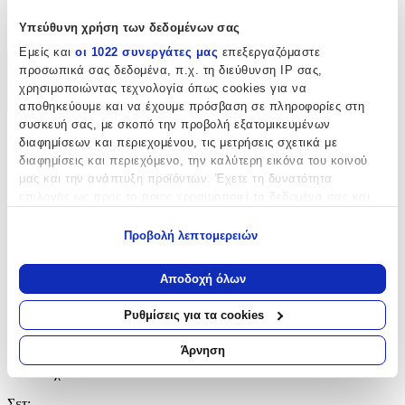
Όχι
Υπεύθυνη χρήση των δεδομένων σας
Εμείς και
οι 1022 συνεργάτες μας
επεξεργαζόμαστε
προσωπικά σας δεδομένα, π.χ. τη διεύθυνση IP σας,
Χαρακτηριστικά
χρησιμοποιώντας τεχνολογία όπως cookies για να
+
αποθηκεύουμε και να έχουμε πρόσβαση σε πληροφορίες στη
συσκευή σας, με σκοπό την προβολή εξατομικευμένων
Χαρακτηριστικά
διαφημίσεων και περιεχομένου, τις μετρήσεις σχετικά με
διαφημίσεις και περιεχόμενο, την καλύτερη εικόνα του κοινού
μας και την ανάπτυξη προϊόντων. Έχετε τη δυνατότητα
Κατασκευαστής
:
επιλογής ως προς το ποιος χρησιμοποιεί τα δεδομένα σας και
Scans
για ποιους σκοπούς.
Προβολή λεπτομερειών
Βασικά Χαρακτηριστικά
Εάν μας επιτρέπετε, θα θέλαμε επίσης:
Να συλλέξουμε πληροφορίες σχετικά με τη γεωγραφική
Αποδοχή όλων
Υλικό
:
σας τοποθεσία, οι οποίες μπορεί να είναι ακριβείς σε
απόσταση μερικών μέτρων
Ορείχαλκος
Ρυθμίσεις για τα cookies
Να αναγνωρίσουμε τη συσκευή σας σαρώνοντας ενεργά
Επιχρυσωμένα
:
για συγκεκριμένα χαρακτηριστικά (δακτυλικό αποτύπωμα)
Άρνηση
Μάθετε περισσότερα σχετικά με τον τρόπο επεξεργασίας των
Όχι
προσωπικών σας δεδομένων και καθορίστε τις προτιμήσεις σας
στην
ενότητα “Λεπτομέρειες”
. Μπορείτε να αλλάξετε ή να
Σετ
: