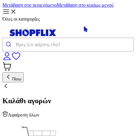
Μετάβαση στο περιεχόμενο
Μετάβαση στο κυρίως μενού
Όλες οι κατηγορίες
Πίσω
Καλάθι αγορών
Αφαίρεση όλων