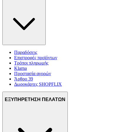
Παραδόσεις
Επιστροφές προϊόντων
Τρόποι πληρωμής
Klarna
Προστασία αγορών
Άρθρο 39
Δωροκάρτες SHOPFLIX
ΕΞΥΠΗΡΕΤΗΣΗ ΠΕΛΑΤΩΝ