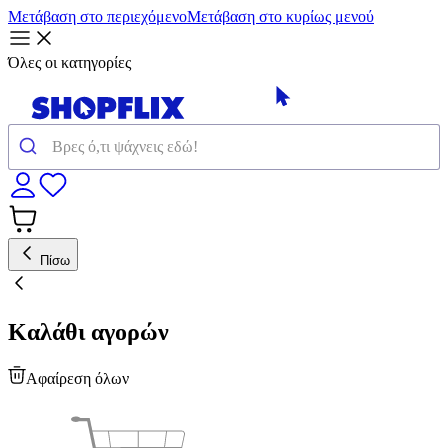
Μετάβαση στο περιεχόμενο
Μετάβαση στο κυρίως μενού
Όλες οι κατηγορίες
Πίσω
Καλάθι αγορών
Αφαίρεση όλων