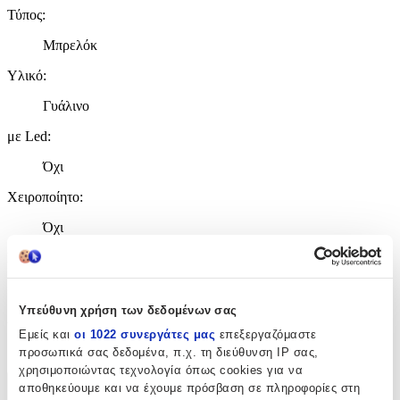
Τύπος
:
Μπρελόκ
Υλικό
:
Γυάλινο
με Led
:
Όχι
Χειροποίητο
:
Όχι
Κατασκευαστής
:
Mdl
Υπεύθυνη χρήση των δεδομένων σας
Χρώμα
:
Εμείς και
οι 1022 συνεργάτες μας
επεξεργαζόμαστε
Ασημί
προσωπικά σας δεδομένα, π.χ. τη διεύθυνση IP σας,
χρησιμοποιώντας τεχνολογία όπως cookies για να
αποθηκεύουμε και να έχουμε πρόσβαση σε πληροφορίες στη
Χαρακτηριστικά