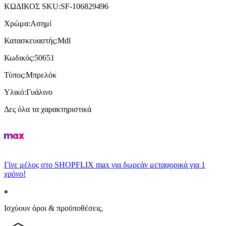
ΚΩΔΙΚΟΣ SKU
:
SF-106829496
Χρώμα
:
Ασημί
Κατασκευαστής
:
Mdl
Κωδικός
:
50651
Τύπος
:
Μπρελόκ
Υλικό
:
Γυάλινο
Δες όλα τα χαρακτηριστικά
Γίνε μέλος στο SHOPFLIX max για δωρεάν μεταφορικά για 1
χρόνο!
Ισχύουν όροι & προϋποθέσεις.