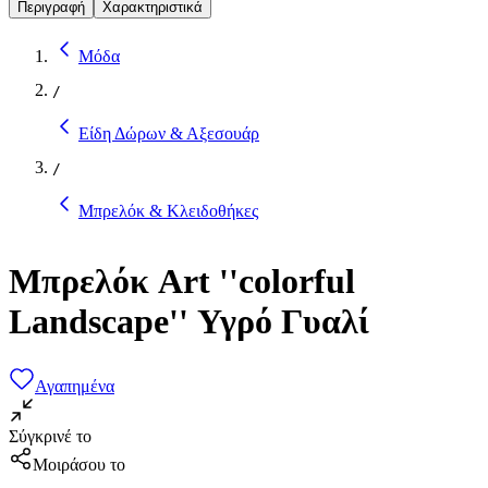
Περιγραφή
Χαρακτηριστικά
Μόδα
/
Είδη Δώρων & Αξεσουάρ
/
Μπρελόκ & Κλειδοθήκες
Μπρελόκ Art ''colorful
Landscape'' Υγρό Γυαλί
Αγαπημένα
Σύγκρινέ το
Μοιράσου το