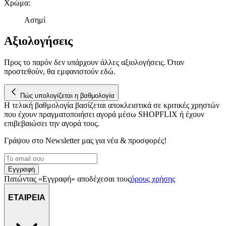
Χρώμα
:
αναλύουμε την κυκλοφορία μας. Εμείς και οι 1022 συνεργάτες
μας επεξεργαζόμαστε προσωπικά σας δεδομένα, π.χ. τη
Ασημί
διεύθυνση IP σας, χρησιμοποιώντας τεχνολογία όπως cookies
για να αποθηκεύουμε και να έχουμε πρόσβαση σε πληροφορίες
Αξιολογήσεις
στη συσκευή σας, με σκοπό την προβολή εξατομικευμένων
διαφημίσεων και περιεχομένου, τις μετρήσεις σχετικά με
Προς το παρόν δεν υπάρχουν άλλες αξιολογήσεις. Όταν
διαφημίσεις και περιεχόμενο, την καλύτερη εικόνα του κοινού
προστεθούν, θα εμφανιστούν εδώ.
μας και την ανάπτυξη προϊόντων. Επίσης, κοινοποιούμε
πληροφορίες σχετικά με την από μέρους σας χρήση της
τοποθεσίας μας στους συνεργάτες μέσων κοινωνικής
Πώς υπολογίζεται η βαθμολογία
δικτύωσης, διαφημίσεων και ανάλυσης.
Η τελική βαθμολογία βασίζεται αποκλειστικά σε κριτικές χρηστών
που έχουν πραγματοποιήσει αγορά μέσω SHOPFLIX ή έχουν
επιβεβαιώσει την αγορά τους.
Γράψου στο Νewsletter μας για νέα & προσφορές!
Εγγραφή
Πατώντας «Εγγραφή» αποδέχεσαι τους
όρους χρήσης
ΕΤΑΙΡΕΙΑ