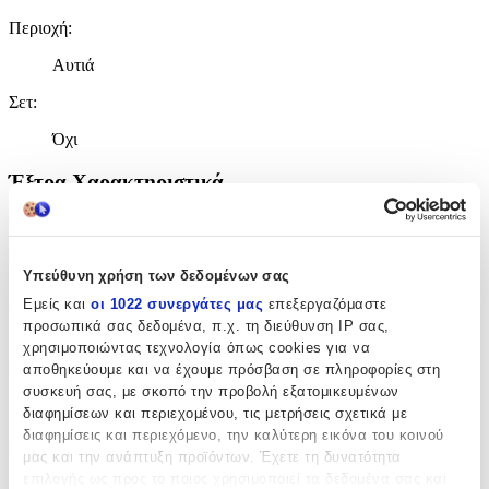
Περιοχή
:
Αυτιά
Σετ
:
Όχι
Έξτρα Χαρακτηριστικά
Piercing
:
Όχι
Υπεύθυνη χρήση των δεδομένων σας
Νυφικά
:
Εμείς και
οι 1022 συνεργάτες μας
επεξεργαζόμαστε
προσωπικά σας δεδομένα, π.χ. τη διεύθυνση IP σας,
Όχι
χρησιμοποιώντας τεχνολογία όπως cookies για να
αποθηκεύουμε και να έχουμε πρόσβαση σε πληροφορίες στη
Τύπος
:
συσκευή σας, με σκοπό την προβολή εξατομικευμένων
Κρεμαστά
διαφημίσεων και περιεχομένου, τις μετρήσεις σχετικά με
διαφημίσεις και περιεχόμενο, την καλύτερη εικόνα του κοινού
Σχέδιο
:
μας και την ανάπτυξη προϊόντων. Έχετε τη δυνατότητα
επιλογής ως προς το ποιος χρησιμοποιεί τα δεδομένα σας και
Με Πέτρες