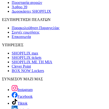
Προστασία αγορών
Άρθρο 39
Δωροκάρτες SHOPFLIX
ΕΞΥΠΗΡΕΤΗΣΗ ΠΕΛΑΤΩΝ
Παρακολούθηση Παραγγελίας
Συχνές ερωτήσεις
Επικοινωνία
ΥΠΗΡΕΣΙΕΣ
SHOPFLIX max
SHOPFLIX tickets
SHOPFLIX ΜΕ ΤΗ ΜΙΑ
Clever Point
BOX NOW Lockers
ΣΥΝΔΕΣΟΥ ΜΑΖΙ ΜΑΣ
Instagram
Facebook
Tiktok