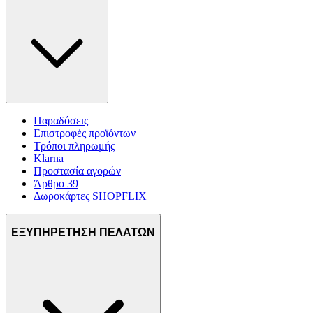
Παραδόσεις
Επιστροφές προϊόντων
Τρόποι πληρωμής
Klarna
Προστασία αγορών
Άρθρο 39
Δωροκάρτες SHOPFLIX
ΕΞΥΠΗΡΕΤΗΣΗ ΠΕΛΑΤΩΝ