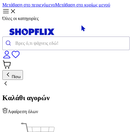
Μετάβαση στο περιεχόμενο
Μετάβαση στο κυρίως μενού
Όλες οι κατηγορίες
Πίσω
Καλάθι αγορών
Αφαίρεση όλων