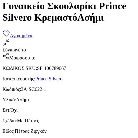
Γυναικείο Σκουλαρίκι Prince
Silvero ΚρεμαστόΑσήμι
Αγαπημένα
Σύγκρινέ το
Μοιράσου το
ΚΩΔΙΚΟΣ SKU
:
SF-106789667
Κατασκευαστής
:
Prince Silvero
Κωδικός
:
3A-SC622-1
Υλικό
:
Ασήμι
Σετ
:
Όχι
Σχέδιο
:
Με Πέτρες
Είδος Πέτρας
:
Ζιργκόν