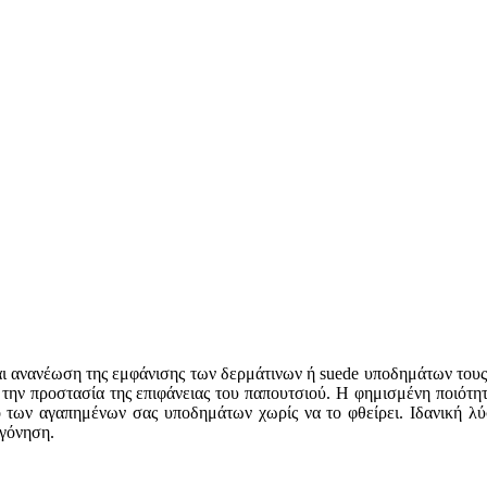
αι ανανέωση της εμφάνισης των δερμάτινων ή suede υποδημάτων τους
την προστασία της επιφάνειας του παπουτσιού. Η φημισμένη ποιότητ
κό των αγαπημένων σας υποδημάτων χωρίς να το φθείρει. Ιδανική λ
γόνηση.