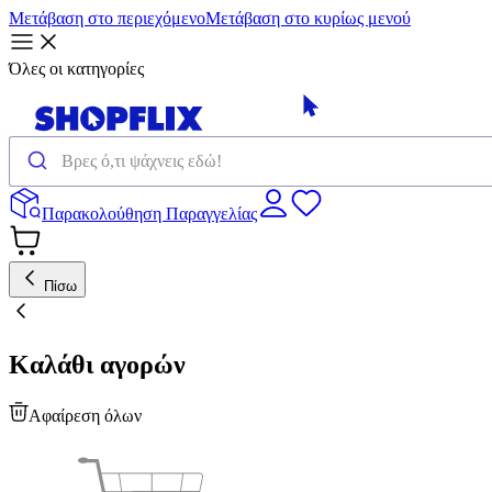
Μετάβαση στο περιεχόμενο
Μετάβαση στο κυρίως μενού
Όλες οι κατηγορίες
Παρακολούθηση Παραγγελίας
Πίσω
Καλάθι αγορών
Αφαίρεση όλων