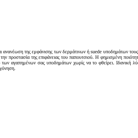
αι ανανέωση της εμφάνισης των δερμάτινων ή suede υποδημάτων τους
την προστασία της επιφάνειας του παπουτσιού. Η φημισμένη ποιότητ
κό των αγαπημένων σας υποδημάτων χωρίς να το φθείρει. Ιδανική λ
γόνηση.