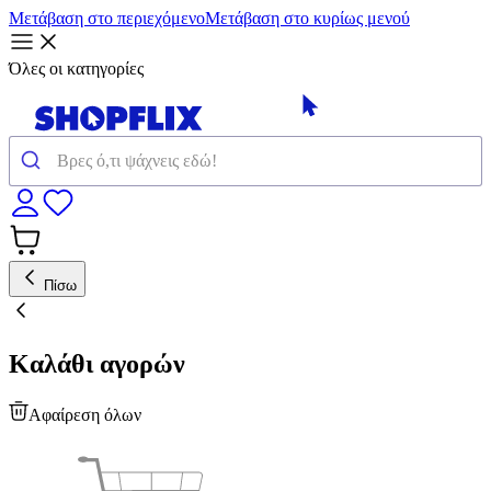
Μετάβαση στο περιεχόμενο
Μετάβαση στο κυρίως μενού
Όλες οι κατηγορίες
Πίσω
Καλάθι αγορών
Αφαίρεση όλων