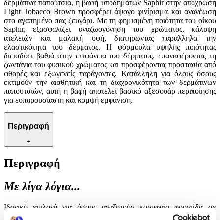
δερμάτινα παπούτσια, η βαφή υποδημάτων Saphir στην απόχρωση
Light Tobacco Brown προσφέρει άψογο φινίρισμα και ανανέωση
στο αγαπημένο σας ζευγάρι. Με τη φημισμένη ποιότητα του οίκου
Saphir, εξασφαλίζει αναζωογόνηση του χρώματος, κάλυψη
ατελειών και μαλακή υφή, διατηρώντας παράλληλα την
ελαστικότητα του δέρματος. Η φόρμουλα υψηλής ποιότητας
διεισδύει βαθιά στην επιφάνεια του δέρματος, επαναφέροντας τη
ζωντάνια του φυσικού χρώματος και προσφέροντας προστασία από
φθορές και εξωγενείς παράγοντες. Κατάλληλη για όλους όσους
εκτιμούν την αισθητική και τη διαχρονικότητα των δερμάτινων
παπουτσιών, αυτή η βαφή αποτελεί βασικό αξεσουάρ περιποίησης
για ευπαρουσίαστη και κομψή εμφάνιση.
Περιγραφή
+
Περιγραφή
Με λίγα λόγια...
Ιδανική επιλογή για όσους αναζητούν κορυφαία φροντίδα σε
δερμάτινα παπούτσια, η βαφή υποδημάτων Saphir στην απόχρωση