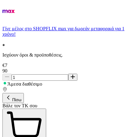
Γίνε μέλος στο SHOPFLIX max για δωρεάν μεταφορικά για 1
χρόνο!
Ισχύουν όροι & προϋποθέσεις.
€
7
90
Άμεσα διαθέσιμο
Πίσω
Βάλε τον ΤΚ σου