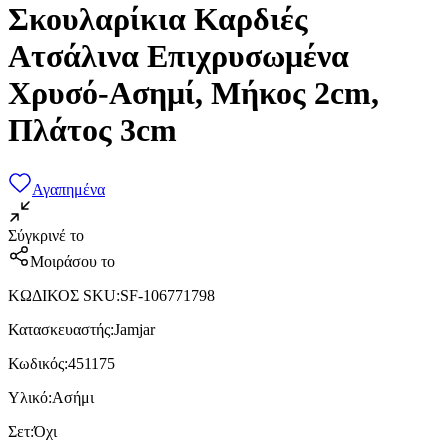
Σκουλαρίκια Καρδιές
Ατσάλινα Επιχρυσωμένα
Χρυσό-Ασημί, Μήκος 2cm,
Πλάτος 3cm
Αγαπημένα
Σύγκρινέ το
Μοιράσου το
ΚΩΔΙΚΟΣ SKU
:
SF-106771798
Κατασκευαστής
:
Jamjar
Κωδικός
:
451175
Υλικό
:
Ασήμι
Σετ
:
Όχι