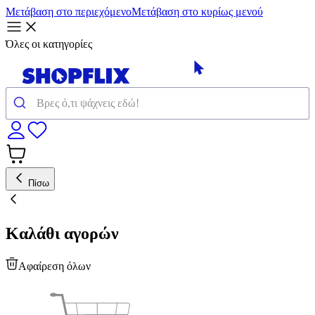
Μετάβαση στο περιεχόμενο
Μετάβαση στο κυρίως μενού
Όλες οι κατηγορίες
Πίσω
Καλάθι αγορών
Αφαίρεση όλων