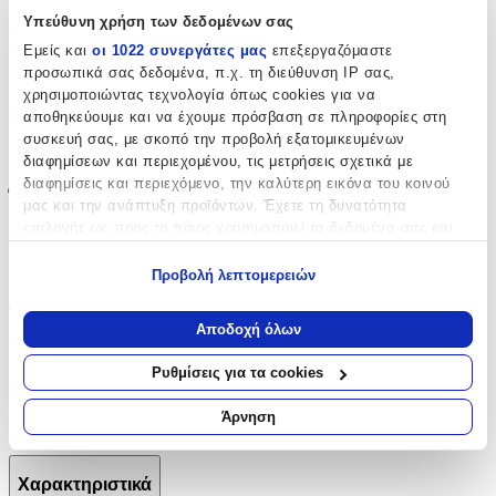
Ασήμι
Υπεύθυνη χρήση των δεδομένων σας
Επιχρυσωμένα
:
Εμείς και
οι 1022 συνεργάτες μας
επεξεργαζόμαστε
προσωπικά σας δεδομένα, π.χ. τη διεύθυνση IP σας,
Ναι
χρησιμοποιώντας τεχνολογία όπως cookies για να
Σετ
:
αποθηκεύουμε και να έχουμε πρόσβαση σε πληροφορίες στη
συσκευή σας, με σκοπό την προβολή εξατομικευμένων
Όχι
διαφημίσεων και περιεχομένου, τις μετρήσεις σχετικά με
διαφημίσεις και περιεχόμενο, την καλύτερη εικόνα του κοινού
Έξτρα Χαρακτηριστικά
μας και την ανάπτυξη προϊόντων. Έχετε τη δυνατότητα
επιλογής ως προς το ποιος χρησιμοποιεί τα δεδομένα σας και
Νυφικά
:
για ποιους σκοπούς.
Όχι
Προβολή λεπτομερειών
Εάν μας επιτρέπετε, θα θέλαμε επίσης:
Τύπος
:
Να συλλέξουμε πληροφορίες σχετικά με τη γεωγραφική
Αποδοχή όλων
σας τοποθεσία, οι οποίες μπορεί να είναι ακριβείς σε
Κρεμαστά
απόσταση μερικών μέτρων
Ρυθμίσεις για τα cookies
Να αναγνωρίσουμε τη συσκευή σας σαρώνοντας ενεργά
Clip
:
για συγκεκριμένα χαρακτηριστικά (δακτυλικό αποτύπωμα)
Άρνηση
Όχι
Μάθετε περισσότερα σχετικά με τον τρόπο επεξεργασίας των
προσωπικών σας δεδομένων και καθορίστε τις προτιμήσεις σας
στην
ενότητα “Λεπτομέρειες”
. Μπορείτε να αλλάξετε ή να
Χαρακτηριστικά