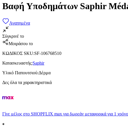
Βαφή Υποδημάτων Saphir Médai
Αγαπημένα
Σύγκρινέ το
Μοιράσου το
ΚΩΔΙΚΟΣ SKU
:
SF-106768510
Κατασκευαστής
:
Saphir
Υλικό Παπουτσιού
:
Δέρμα
Δες όλα τα χαρακτηριστικά
Γίνε μέλος στο SHOPFLIX max για δωρεάν μεταφορικά για 1 χρόνο