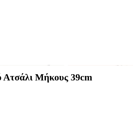
ό Ατσάλι Μήκους 39cm