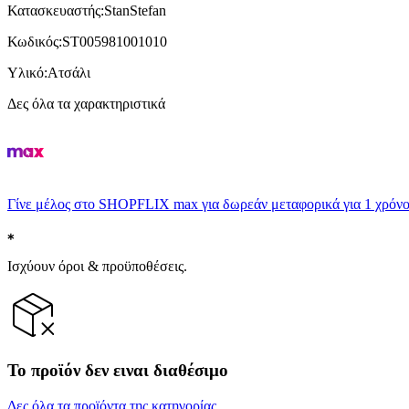
Κατασκευαστής
:
StanStefan
Κωδικός
:
ST005981001010
Υλικό
:
Ατσάλι
Δες όλα τα χαρακτηριστικά
Γίνε μέλος στο SHOPFLIX max για δωρεάν μεταφορικά για 1 χρόνο
Ισχύουν όροι & προϋποθέσεις.
Το προϊόν δεν ειναι διαθέσιμο
Δες όλα τα προϊόντα της κατηγορίας