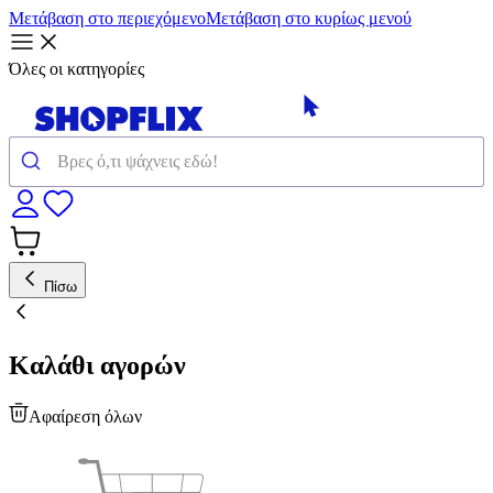
Μετάβαση στο περιεχόμενο
Μετάβαση στο κυρίως μενού
Όλες οι κατηγορίες
Πίσω
Καλάθι αγορών
Αφαίρεση όλων