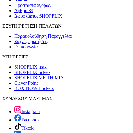
Προστασία αγορών
Άρθρο 39
Δωροκάρτες SHOPFLIX
ΕΞΥΠΗΡΕΤΗΣΗ ΠΕΛΑΤΩΝ
Παρακολούθηση Παραγγελίας
Συχνές ερωτήσεις
Επικοινωνία
ΥΠΗΡΕΣΙΕΣ
SHOPFLIX max
SHOPFLIX tickets
SHOPFLIX ΜΕ ΤΗ ΜΙΑ
Clever Point
BOX NOW Lockers
ΣΥΝΔΕΣΟΥ ΜΑΖΙ ΜΑΣ
Instagram
Facebook
Tiktok