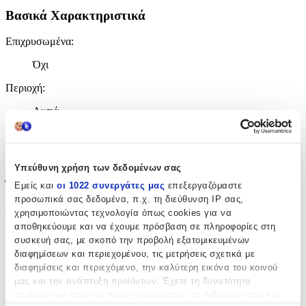
Βασικά Χαρακτηριστικά
Επιχρυσωμένα
:
Όχι
Περιοχή
:
Αυτιά
Σετ
:
Όχι
Υπεύθυνη χρήση των δεδομένων σας
Έξτρα Χαρακτηριστικά
Εμείς και
οι 1022 συνεργάτες μας
επεξεργαζόμαστε
προσωπικά σας δεδομένα, π.χ. τη διεύθυνση IP σας,
Piercing
:
χρησιμοποιώντας τεχνολογία όπως cookies για να
αποθηκεύουμε και να έχουμε πρόσβαση σε πληροφορίες στη
Όχι
συσκευή σας, με σκοπό την προβολή εξατομικευμένων
διαφημίσεων και περιεχομένου, τις μετρήσεις σχετικά με
Νυφικά
:
διαφημίσεις και περιεχόμενο, την καλύτερη εικόνα του κοινού
Όχι
μας και την ανάπτυξη προϊόντων. Έχετε τη δυνατότητα
επιλογής ως προς το ποιος χρησιμοποιεί τα δεδομένα σας και
Clip
: