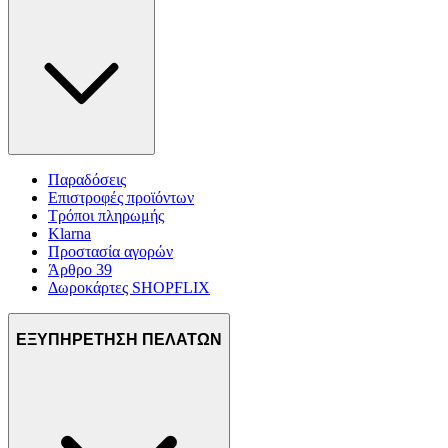
Παραδόσεις
Επιστροφές προϊόντων
Τρόποι πληρωμής
Klarna
Προστασία αγορών
Άρθρο 39
Δωροκάρτες SHOPFLIX
ΕΞΥΠΗΡΕΤΗΣΗ ΠΕΛΑΤΩΝ