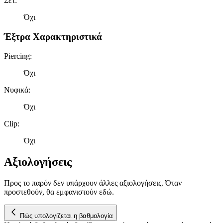
Σετ
:
διαφημίσεων και περιεχομένου, τις μετρήσεις σχετικά με
διαφημίσεις και περιεχόμενο, την καλύτερη εικόνα του κοινού
Όχι
μας και την ανάπτυξη προϊόντων. Επίσης, κοινοποιούμε
πληροφορίες σχετικά με την από μέρους σας χρήση της
Έξτρα Χαρακτηριστικά
τοποθεσίας μας στους συνεργάτες μέσων κοινωνικής
δικτύωσης, διαφημίσεων και ανάλυσης.
Piercing
:
Όχι
Νυφικά
:
Όχι
Clip
:
Όχι
Αξιολογήσεις
Προς το παρόν δεν υπάρχουν άλλες αξιολογήσεις. Όταν
προστεθούν, θα εμφανιστούν εδώ.
Πώς υπολογίζεται η βαθμολογία