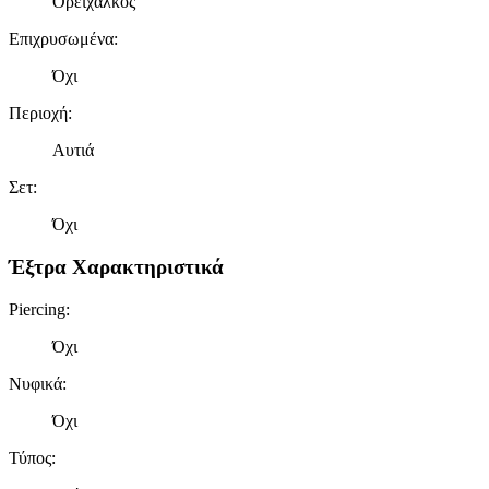
Ορείχαλκος
τοποθεσίας μας στους συνεργάτες μέσων κοινωνικής
δικτύωσης, διαφημίσεων και ανάλυσης.
Επιχρυσωμένα
:
Όχι
Περιοχή
:
Αυτιά
Σετ
:
Όχι
Έξτρα Χαρακτηριστικά
Piercing
:
Όχι
Νυφικά
:
Όχι
Τύπος
: