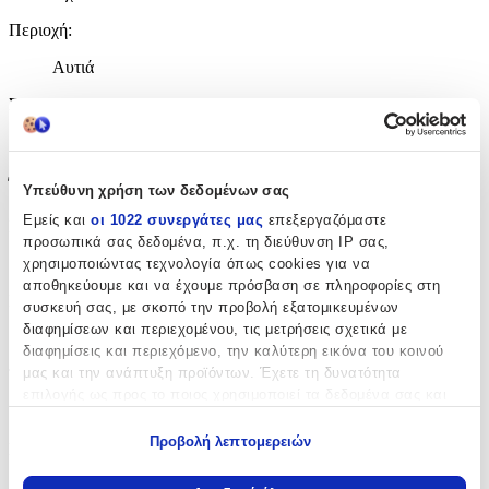
Περιοχή
:
Αυτιά
Σετ
:
Όχι
Έξτρα Χαρακτηριστικά
Υπεύθυνη χρήση των δεδομένων σας
Εμείς και
οι 1022 συνεργάτες μας
επεξεργαζόμαστε
Piercing
:
προσωπικά σας δεδομένα, π.χ. τη διεύθυνση IP σας,
Όχι
χρησιμοποιώντας τεχνολογία όπως cookies για να
αποθηκεύουμε και να έχουμε πρόσβαση σε πληροφορίες στη
Νυφικά
:
συσκευή σας, με σκοπό την προβολή εξατομικευμένων
διαφημίσεων και περιεχομένου, τις μετρήσεις σχετικά με
Όχι
διαφημίσεις και περιεχόμενο, την καλύτερη εικόνα του κοινού
μας και την ανάπτυξη προϊόντων. Έχετε τη δυνατότητα
Τύπος
:
επιλογής ως προς το ποιος χρησιμοποιεί τα δεδομένα σας και
Κρίκοι
για ποιους σκοπούς.
Προβολή λεπτομερειών
Σχέδιο
:
Εάν μας επιτρέπετε, θα θέλαμε επίσης:
Να συλλέξουμε πληροφορίες σχετικά με τη γεωγραφική
Με Πέτρες