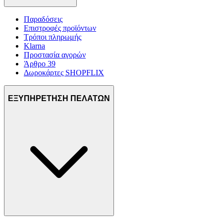
Παραδόσεις
Επιστροφές προϊόντων
Τρόποι πληρωμής
Klarna
Προστασία αγορών
Άρθρο 39
Δωροκάρτες SHOPFLIX
ΕΞΥΠΗΡΕΤΗΣΗ ΠΕΛΑΤΩΝ