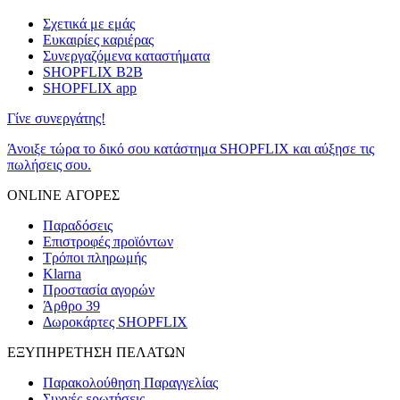
Σχετικά με εμάς
Ευκαιρίες καριέρας
Συνεργαζόμενα καταστήματα
SHOPFLIX B2B
SHOPFLIX app
Γίνε συνεργάτης!
Άνοιξε τώρα το δικό σου κατάστημα SHOPFLIX και αύξησε τις
πωλήσεις σου.
ONLINE ΑΓΟΡΕΣ
Παραδόσεις
Επιστροφές προϊόντων
Τρόποι πληρωμής
Klarna
Προστασία αγορών
Άρθρο 39
Δωροκάρτες SHOPFLIX
ΕΞΥΠΗΡΕΤΗΣΗ ΠΕΛΑΤΩΝ
Παρακολούθηση Παραγγελίας
Συχνές ερωτήσεις