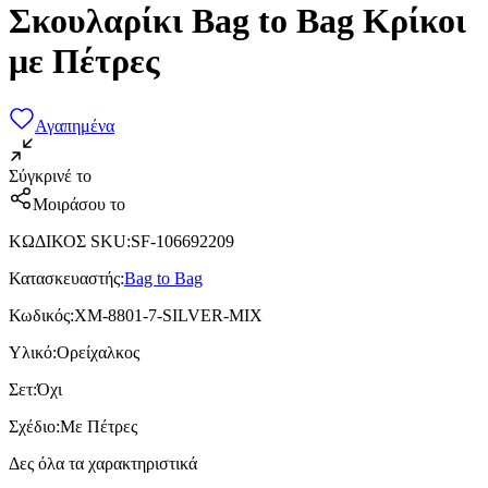
Σκουλαρίκι Bag to Bag Κρίκοι
με Πέτρες
Αγαπημένα
Σύγκρινέ το
Μοιράσου το
ΚΩΔΙΚΟΣ SKU
:
SF-106692209
Κατασκευαστής
:
Bag to Bag
Κωδικός
:
XM-8801-7-SILVER-MIX
Υλικό
:
Ορείχαλκος
Σετ
:
Όχι
Σχέδιο
:
Με Πέτρες
Δες όλα τα χαρακτηριστικά