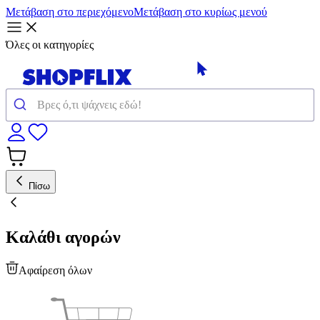
Μετάβαση στο περιεχόμενο
Μετάβαση στο κυρίως μενού
Όλες οι κατηγορίες
Πίσω
Καλάθι αγορών
Αφαίρεση όλων