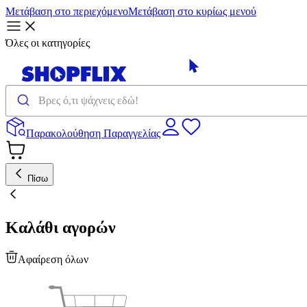
Μετάβαση στο περιεχόμενο
Μετάβαση στο κυρίως μενού
Όλες οι κατηγορίες
Παρακολούθηση Παραγγελίας
Πίσω
Καλάθι αγορών
Αφαίρεση όλων