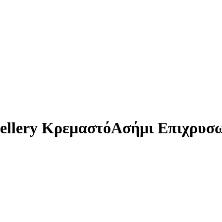
wellery ΚρεμαστόΑσήμι Επιχρυσ