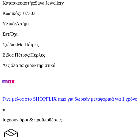
Κατασκευαστής
:
Sava Jewellery
Κωδικός
:
107303
Υλικό
:
Ασήμι
Σετ
:
Όχι
Σχέδιο
:
Με Πέτρες
Είδος Πέτρας
:
Πέρλες
Δες όλα τα χαρακτηριστικά
Γίνε μέλος στο SHOPFLIX max για δωρεάν μεταφορικά για 1 χρόνο
Ισχύουν όροι & προϋποθέσεις.