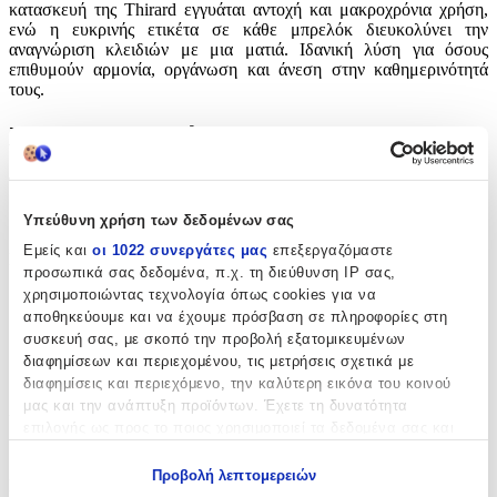
κατασκευή της Thirard εγγυάται αντοχή και μακροχρόνια χρήση,
ενώ η ευκρινής ετικέτα σε κάθε μπρελόκ διευκολύνει την
αναγνώριση κλειδιών με μια ματιά. Ιδανική λύση για όσους
επιθυμούν αρμονία, οργάνωση και άνεση στην καθημερινότητά
τους.
Χαρακτηριστικά
Τύπος
:
Μπρελόκ
Υπεύθυνη χρήση των δεδομένων σας
Εμείς και
οι 1022 συνεργάτες μας
επεξεργαζόμαστε
Είδος
:
προσωπικά σας δεδομένα, π.χ. τη διεύθυνση IP σας,
χρησιμοποιώντας τεχνολογία όπως cookies για να
Ταμπελάκι
αποθηκεύουμε και να έχουμε πρόσβαση σε πληροφορίες στη
με Led
:
συσκευή σας, με σκοπό την προβολή εξατομικευμένων
διαφημίσεων και περιεχομένου, τις μετρήσεις σχετικά με
Όχι
διαφημίσεις και περιεχόμενο, την καλύτερη εικόνα του κοινού
μας και την ανάπτυξη προϊόντων. Έχετε τη δυνατότητα
Χειροποίητο
:
επιλογής ως προς το ποιος χρησιμοποιεί τα δεδομένα σας και
Όχι
για ποιους σκοπούς.
Προβολή λεπτομερειών
Κατασκευαστής
:
Εάν μας επιτρέπετε, θα θέλαμε επίσης: