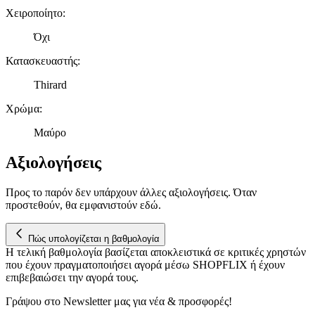
πληροφορίες σχετικά με την από μέρους σας χρήση της
Χειροποίητο
:
τοποθεσίας μας στους συνεργάτες μέσων κοινωνικής
Όχι
δικτύωσης, διαφημίσεων και ανάλυσης.
Κατασκευαστής
:
Thirard
Χρώμα
:
Μαύρο
Αξιολογήσεις
Προς το παρόν δεν υπάρχουν άλλες αξιολογήσεις. Όταν
προστεθούν, θα εμφανιστούν εδώ.
Πώς υπολογίζεται η βαθμολογία
Η τελική βαθμολογία βασίζεται αποκλειστικά σε κριτικές χρηστών
που έχουν πραγματοποιήσει αγορά μέσω SHOPFLIX ή έχουν
επιβεβαιώσει την αγορά τους.
Γράψου στο Νewsletter μας για νέα & προσφορές!