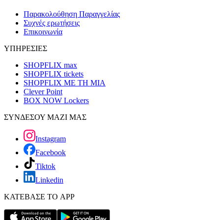
Παρακολούθηση Παραγγελίας
Συχνές ερωτήσεις
Επικοινωνία
ΥΠΗΡΕΣΙΕΣ
SHOPFLIX max
SHOPFLIX tickets
SHOPFLIX ΜΕ ΤΗ ΜΙΑ
Clever Point
BOX NOW Lockers
ΣΥΝΔΕΣΟΥ ΜΑΖΙ ΜΑΣ
Instagram
Facebook
Tiktok
Linkedin
ΚΑΤΕΒΑΣΕ ΤΟ APP