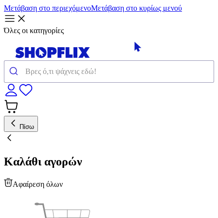
Μετάβαση στο περιεχόμενο
Μετάβαση στο κυρίως μενού
Όλες οι κατηγορίες
Πίσω
Καλάθι αγορών
Αφαίρεση όλων