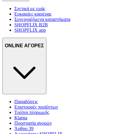
Σχετικά με εμάς
Ευκαιρίες καριέρας
Συνεργαζόμενα καταστήματα
SHOPFLIX B2B
SHOPFLIX app
ONLINE ΑΓΟΡΕΣ
Παραδόσεις
Επιστροφές προϊόντων
Τρόποι πληρωμής
Klarna
Προστασία αγορών
Άρθρο 39
Δωροκάρτες SHOPFLIX