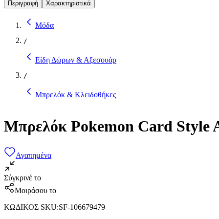
Περιγραφή
Χαρακτηριστικά
Μόδα
/
Είδη Δώρων & Αξεσουάρ
/
Μπρελόκ & Κλειδοθήκες
Μπρελόκ Pokemon Card Style Ac
Αγαπημένα
Σύγκρινέ το
Μοιράσου το
ΚΩΔΙΚΟΣ SKU
:
SF-106679479