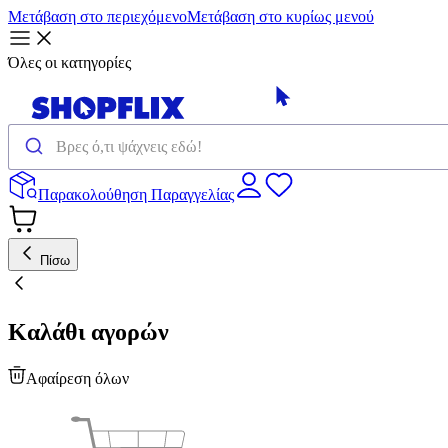
Μετάβαση στο περιεχόμενο
Μετάβαση στο κυρίως μενού
Όλες οι κατηγορίες
Παρακολούθηση Παραγγελίας
Πίσω
Καλάθι αγορών
Αφαίρεση όλων