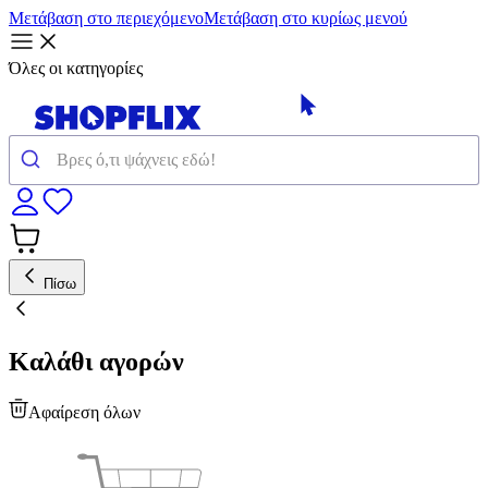
Μετάβαση στο περιεχόμενο
Μετάβαση στο κυρίως μενού
Όλες οι κατηγορίες
Πίσω
Καλάθι αγορών
Αφαίρεση όλων