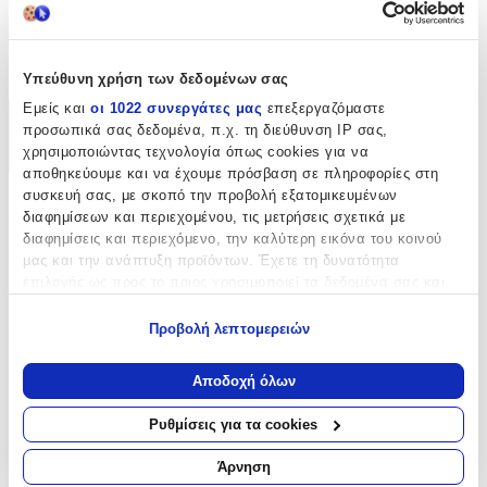
Clip
:
Όχι
Υπεύθυνη χρήση των δεδομένων σας
Εμείς και
οι 1022 συνεργάτες μας
επεξεργαζόμαστε
Χαρακτηριστικά
προσωπικά σας δεδομένα, π.χ. τη διεύθυνση IP σας,
χρησιμοποιώντας τεχνολογία όπως cookies για να
+
αποθηκεύουμε και να έχουμε πρόσβαση σε πληροφορίες στη
συσκευή σας, με σκοπό την προβολή εξατομικευμένων
Χαρακτηριστικά
διαφημίσεων και περιεχομένου, τις μετρήσεις σχετικά με
διαφημίσεις και περιεχόμενο, την καλύτερη εικόνα του κοινού
Κατασκευαστής
:
μας και την ανάπτυξη προϊόντων. Έχετε τη δυνατότητα
επιλογής ως προς το ποιος χρησιμοποιεί τα δεδομένα σας και
Scans
για ποιους σκοπούς.
Προβολή λεπτομερειών
Βασικά Χαρακτηριστικά
Εάν μας επιτρέπετε, θα θέλαμε επίσης:
Να συλλέξουμε πληροφορίες σχετικά με τη γεωγραφική
Επιχρυσωμένα
:
Αποδοχή όλων
σας τοποθεσία, οι οποίες μπορεί να είναι ακριβείς σε
Όχι
απόσταση μερικών μέτρων
Ρυθμίσεις για τα cookies
Να αναγνωρίσουμε τη συσκευή σας σαρώνοντας ενεργά
Περιοχή
:
για συγκεκριμένα χαρακτηριστικά (δακτυλικό αποτύπωμα)
Άρνηση
Μάθετε περισσότερα σχετικά με τον τρόπο επεξεργασίας των