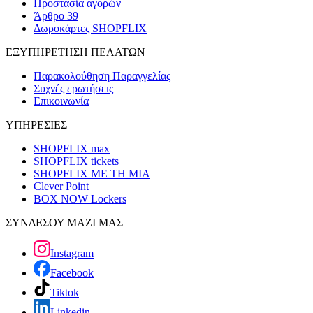
Προστασία αγορών
Άρθρο 39
Δωροκάρτες SHOPFLIX
ΕΞΥΠΗΡΕΤΗΣΗ ΠΕΛΑΤΩΝ
Παρακολούθηση Παραγγελίας
Συχνές ερωτήσεις
Επικοινωνία
ΥΠΗΡΕΣΙΕΣ
SHOPFLIX max
SHOPFLIX tickets
SHOPFLIX ΜΕ ΤΗ ΜΙΑ
Clever Point
BOX NOW Lockers
ΣΥΝΔΕΣΟΥ ΜΑΖΙ ΜΑΣ
Instagram
Facebook
Tiktok
Linkedin