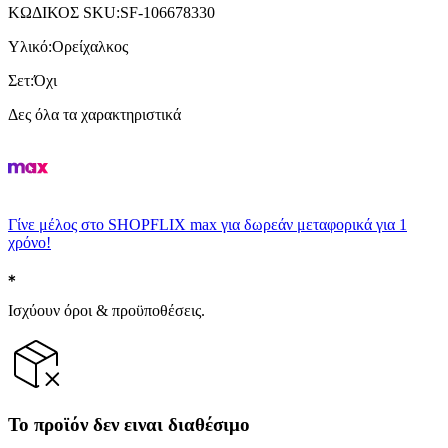
ΚΩΔΙΚΟΣ SKU
:
SF-106678330
Υλικό
:
Ορείχαλκος
Σετ
:
Όχι
Δες όλα τα χαρακτηριστικά
Γίνε μέλος στο SHOPFLIX max για δωρεάν μεταφορικά για 1
χρόνο!
Ισχύουν όροι & προϋποθέσεις.
Το προϊόν δεν ειναι διαθέσιμο