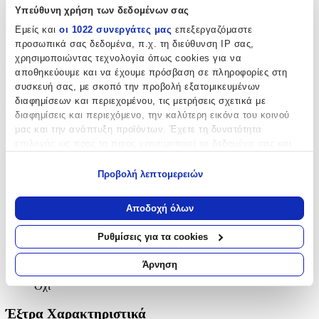
Χαρακτηριστικά
Υπεύθυνη χρήση των δεδομένων σας
+
Εμείς και
οι 1022 συνεργάτες μας
επεξεργαζόμαστε
προσωπικά σας δεδομένα, π.χ. τη διεύθυνση IP σας,
Χαρακτηριστικά
χρησιμοποιώντας τεχνολογία όπως cookies για να
αποθηκεύουμε και να έχουμε πρόσβαση σε πληροφορίες στη
συσκευή σας, με σκοπό την προβολή εξατομικευμένων
Βασικά Χαρακτηριστικά
διαφημίσεων και περιεχομένου, τις μετρήσεις σχετικά με
διαφημίσεις και περιεχόμενο, την καλύτερη εικόνα του κοινού
Υλικό
:
μας και την ανάπτυξη προϊόντων. Έχετε τη δυνατότητα
Ορείχαλκος
επιλογής ως προς το ποιος χρησιμοποιεί τα δεδομένα σας και
για ποιους σκοπούς.
Επιχρυσωμένα
:
Προβολή λεπτομερειών
Εάν μας επιτρέπετε, θα θέλαμε επίσης:
Ναι
Να συλλέξουμε πληροφορίες σχετικά με τη γεωγραφική
Αποδοχή όλων
Περιοχή
:
σας τοποθεσία, οι οποίες μπορεί να είναι ακριβείς σε
απόσταση μερικών μέτρων
Ρυθμίσεις για τα cookies
Αυτιά
Να αναγνωρίσουμε τη συσκευή σας σαρώνοντας ενεργά
για συγκεκριμένα χαρακτηριστικά (δακτυλικό αποτύπωμα)
Σετ
:
Άρνηση
Μάθετε περισσότερα σχετικά με τον τρόπο επεξεργασίας των
Όχι
προσωπικών σας δεδομένων και καθορίστε τις προτιμήσεις σας
στην
ενότητα “Λεπτομέρειες”
. Μπορείτε να αλλάξετε ή να
Έξτρα Χαρακτηριστικά
ανακαλέσετε τη συγκατάθεσή σας ανά πάσα στιγμή από τη