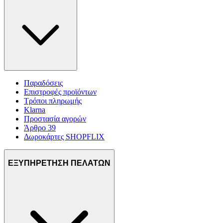
Παραδόσεις
Επιστροφές προϊόντων
Τρόποι πληρωμής
Klarna
Προστασία αγορών
Άρθρο 39
Δωροκάρτες SHOPFLIX
ΕΞΥΠΗΡΕΤΗΣΗ ΠΕΛΑΤΩΝ