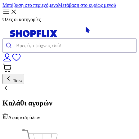
Μετάβαση στο περιεχόμενο
Μετάβαση στο κυρίως μενού
Όλες οι κατηγορίες
Πίσω
Καλάθι αγορών
Αφαίρεση όλων