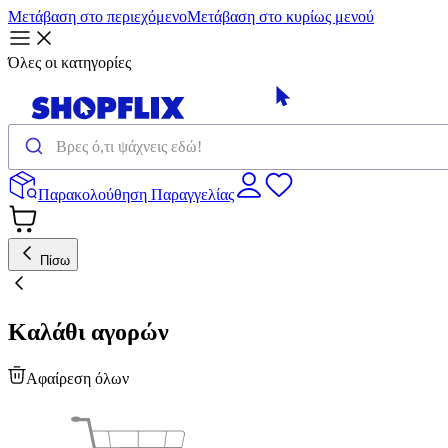
Μετάβαση στο περιεχόμενο
Μετάβαση στο κυρίως μενού
Όλες οι κατηγορίες
Παρακολούθηση Παραγγελίας
Πίσω
Καλάθι αγορών
Αφαίρεση όλων