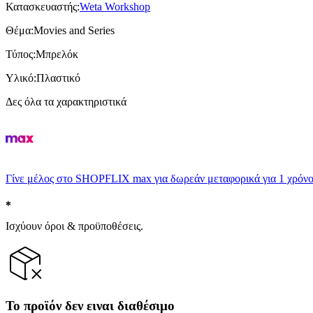
Κατασκευαστής
:
Weta Workshop
Θέμα
:
Movies and Series
Τύπος
:
Μπρελόκ
Υλικό
:
Πλαστικό
Δες όλα τα χαρακτηριστικά
Γίνε μέλος στο SHOPFLIX max για δωρεάν μεταφορικά για 1 χρόνο
Ισχύουν όροι & προϋποθέσεις.
Το προϊόν δεν ειναι διαθέσιμο