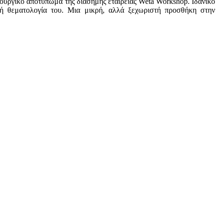
ουργικό αποτύπωμα της διάσημης εταιρείας Weta Workshop. Ιδανικό
ική θεματολογία του. Μια μικρή, αλλά ξεχωριστή προσθήκη στην