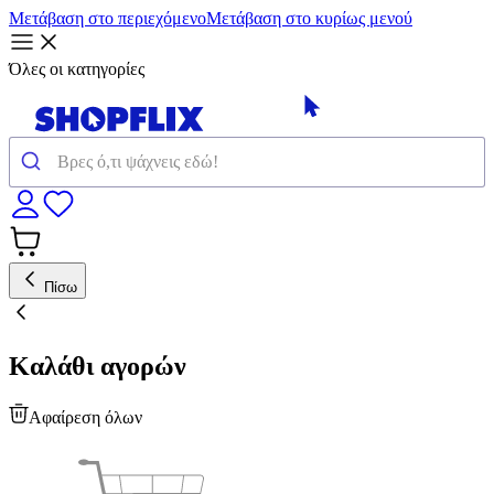
Μετάβαση στο περιεχόμενο
Μετάβαση στο κυρίως μενού
Όλες οι κατηγορίες
Πίσω
Καλάθι αγορών
Αφαίρεση όλων