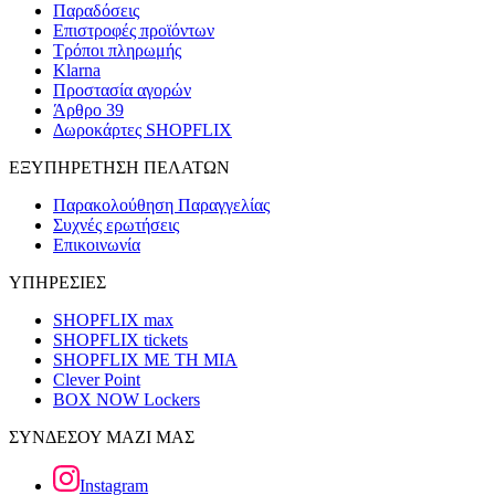
Παραδόσεις
Επιστροφές προϊόντων
Τρόποι πληρωμής
Klarna
Προστασία αγορών
Άρθρο 39
Δωροκάρτες SHOPFLIX
ΕΞΥΠΗΡΕΤΗΣΗ ΠΕΛΑΤΩΝ
Παρακολούθηση Παραγγελίας
Συχνές ερωτήσεις
Επικοινωνία
ΥΠΗΡΕΣΙΕΣ
SHOPFLIX max
SHOPFLIX tickets
SHOPFLIX ΜΕ ΤΗ ΜΙΑ
Clever Point
BOX NOW Lockers
ΣΥΝΔΕΣΟΥ ΜΑΖΙ ΜΑΣ
Instagram