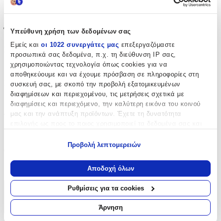
Όχι
Έξτρα Χαρακτηριστικά
Υπεύθυνη χρήση των δεδομένων σας
Εμείς και
οι 1022 συνεργάτες μας
επεξεργαζόμαστε
Piercing
:
προσωπικά σας δεδομένα, π.χ. τη διεύθυνση IP σας,
χρησιμοποιώντας τεχνολογία όπως cookies για να
Όχι
αποθηκεύουμε και να έχουμε πρόσβαση σε πληροφορίες στη
Νυφικά
:
συσκευή σας, με σκοπό την προβολή εξατομικευμένων
διαφημίσεων και περιεχομένου, τις μετρήσεις σχετικά με
Όχι
διαφημίσεις και περιεχόμενο, την καλύτερη εικόνα του κοινού
μας και την ανάπτυξη προϊόντων. Έχετε τη δυνατότητα
Τύπος
:
επιλογής ως προς το ποιος χρησιμοποιεί τα δεδομένα σας και
Καρφωτά
για ποιους σκοπούς.
Προβολή λεπτομερειών
Clip
:
Εάν μας επιτρέπετε, θα θέλαμε επίσης:
Να συλλέξουμε πληροφορίες σχετικά με τη γεωγραφική
Όχι
Αποδοχή όλων
σας τοποθεσία, οι οποίες μπορεί να είναι ακριβείς σε
απόσταση μερικών μέτρων
Ρυθμίσεις για τα cookies
Χαρακτηριστικά
Να αναγνωρίσουμε τη συσκευή σας σαρώνοντας ενεργά
για συγκεκριμένα χαρακτηριστικά (δακτυλικό αποτύπωμα)
Άρνηση
+
Μάθετε περισσότερα σχετικά με τον τρόπο επεξεργασίας των