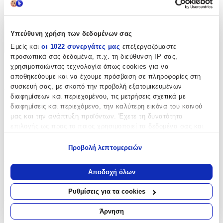
Όχι
Χαρακτηριστικά
Υπεύθυνη χρήση των δεδομένων σας
Εμείς και
οι 1022 συνεργάτες μας
επεξεργαζόμαστε
+
προσωπικά σας δεδομένα, π.χ. τη διεύθυνση IP σας,
χρησιμοποιώντας τεχνολογία όπως cookies για να
Χαρακτηριστικά
αποθηκεύουμε και να έχουμε πρόσβαση σε πληροφορίες στη
συσκευή σας, με σκοπό την προβολή εξατομικευμένων
Τύπος
:
διαφημίσεων και περιεχομένου, τις μετρήσεις σχετικά με
διαφημίσεις και περιεχόμενο, την καλύτερη εικόνα του κοινού
Μπρελόκ
μας και την ανάπτυξη προϊόντων. Έχετε τη δυνατότητα
με Led
:
επιλογής ως προς το ποιος χρησιμοποιεί τα δεδομένα σας και
για ποιους σκοπούς.
Όχι
Προβολή λεπτομερειών
Εάν μας επιτρέπετε, θα θέλαμε επίσης:
Χειροποίητο
:
Να συλλέξουμε πληροφορίες σχετικά με τη γεωγραφική
Αποδοχή όλων
Όχι
σας τοποθεσία, οι οποίες μπορεί να είναι ακριβείς σε
απόσταση μερικών μέτρων
Ρυθμίσεις για τα cookies
Αξιολογήσεις
Να αναγνωρίσουμε τη συσκευή σας σαρώνοντας ενεργά
για συγκεκριμένα χαρακτηριστικά (δακτυλικό αποτύπωμα)
Άρνηση
Προς το παρόν δεν υπάρχουν άλλες αξιολογήσεις. Όταν
Μάθετε περισσότερα σχετικά με τον τρόπο επεξεργασίας των