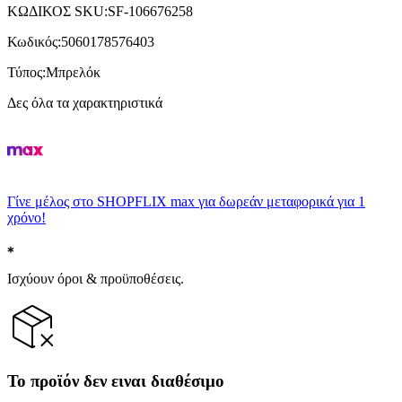
ΚΩΔΙΚΟΣ SKU
:
SF-106676258
Κωδικός
:
5060178576403
Τύπος
:
Μπρελόκ
Δες όλα τα χαρακτηριστικά
Γίνε μέλος στο SHOPFLIX max για δωρεάν μεταφορικά για 1
χρόνο!
Ισχύουν όροι & προϋποθέσεις.
Το προϊόν δεν ειναι διαθέσιμο