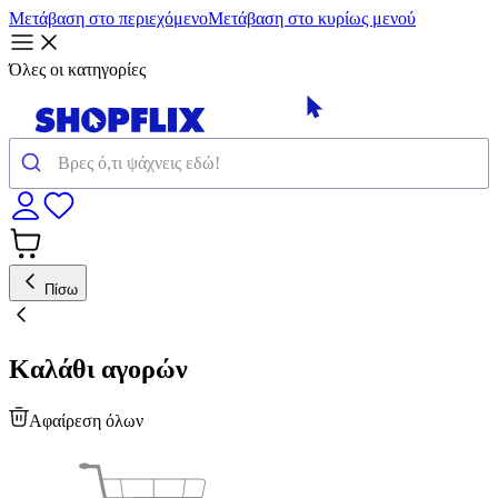
Μετάβαση στο περιεχόμενο
Μετάβαση στο κυρίως μενού
Όλες οι κατηγορίες
Πίσω
Καλάθι αγορών
Αφαίρεση όλων