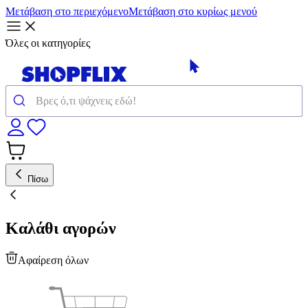
Μετάβαση στο περιεχόμενο
Μετάβαση στο κυρίως μενού
Όλες οι κατηγορίες
Πίσω
Καλάθι αγορών
Αφαίρεση όλων