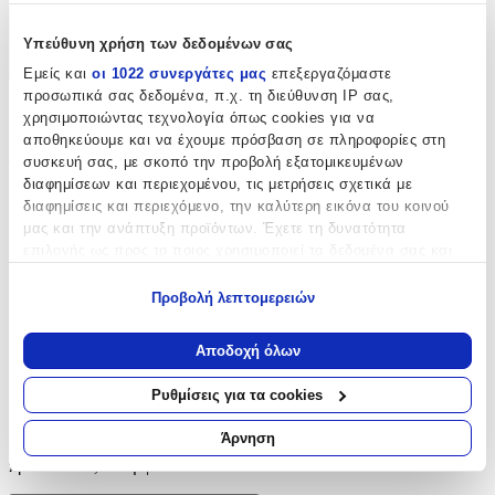
Χαρακτηριστικά
Υπεύθυνη χρήση των δεδομένων σας
+
Εμείς και
οι 1022 συνεργάτες μας
επεξεργαζόμαστε
προσωπικά σας δεδομένα, π.χ. τη διεύθυνση IP σας,
Χαρακτηριστικά
χρησιμοποιώντας τεχνολογία όπως cookies για να
αποθηκεύουμε και να έχουμε πρόσβαση σε πληροφορίες στη
συσκευή σας, με σκοπό την προβολή εξατομικευμένων
Τύπος
:
διαφημίσεων και περιεχομένου, τις μετρήσεις σχετικά με
Μπρελόκ
διαφημίσεις και περιεχόμενο, την καλύτερη εικόνα του κοινού
μας και την ανάπτυξη προϊόντων. Έχετε τη δυνατότητα
με Led
:
επιλογής ως προς το ποιος χρησιμοποιεί τα δεδομένα σας και
για ποιους σκοπούς.
Όχι
Προβολή λεπτομερειών
Χειροποίητο
:
Εάν μας επιτρέπετε, θα θέλαμε επίσης:
Να συλλέξουμε πληροφορίες σχετικά με τη γεωγραφική
Αποδοχή όλων
Όχι
σας τοποθεσία, οι οποίες μπορεί να είναι ακριβείς σε
απόσταση μερικών μέτρων
Αξιολογήσεις
Ρυθμίσεις για τα cookies
Να αναγνωρίσουμε τη συσκευή σας σαρώνοντας ενεργά
για συγκεκριμένα χαρακτηριστικά (δακτυλικό αποτύπωμα)
Άρνηση
Προς το παρόν δεν υπάρχουν άλλες αξιολογήσεις. Όταν
Μάθετε περισσότερα σχετικά με τον τρόπο επεξεργασίας των
προστεθούν, θα εμφανιστούν εδώ.
προσωπικών σας δεδομένων και καθορίστε τις προτιμήσεις σας