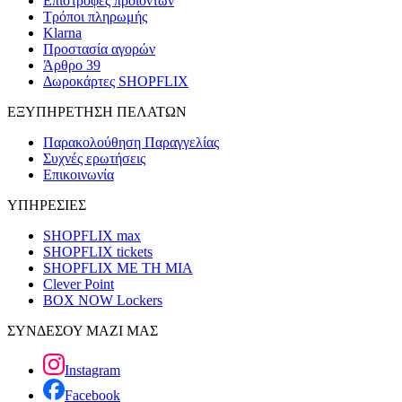
Επιστροφές προϊόντων
Τρόποι πληρωμής
Klarna
Προστασία αγορών
Άρθρο 39
Δωροκάρτες SHOPFLIX
ΕΞΥΠΗΡΕΤΗΣΗ ΠΕΛΑΤΩΝ
Παρακολούθηση Παραγγελίας
Συχνές ερωτήσεις
Επικοινωνία
ΥΠΗΡΕΣΙΕΣ
SHOPFLIX max
SHOPFLIX tickets
SHOPFLIX ΜΕ ΤΗ ΜΙΑ
Clever Point
BOX NOW Lockers
ΣΥΝΔΕΣΟΥ ΜΑΖΙ ΜΑΣ
Instagram
Facebook