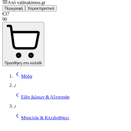
Από
valitsakimou.gr
Περιγραφή
Χαρακτηριστικά
€
37
90
Προσθήκη στο καλάθι
Μόδα
/
Είδη Δώρων & Αξεσουάρ
/
Μπρελόκ & Κλειδοθήκες