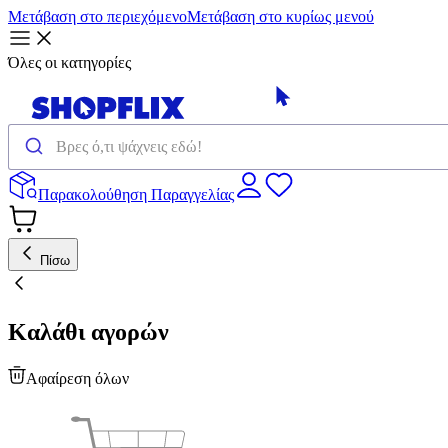
Μετάβαση στο περιεχόμενο
Μετάβαση στο κυρίως μενού
Όλες οι κατηγορίες
Παρακολούθηση Παραγγελίας
Πίσω
Καλάθι αγορών
Αφαίρεση όλων