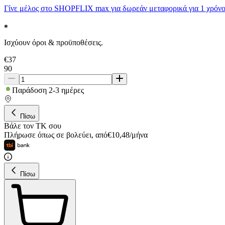
Γίνε μέλος στο SHOPFLIX max για δωρεάν μεταφορικά για 1 χρόνο
Ισχύουν όροι & προϋποθέσεις.
€
37
90
Παράδοση 2-3 ημέρες
Πίσω
Βάλε τον ΤΚ σου
Πλήρωσε όπως σε βολεύει
,
από
€
10,48
/
μήνα
Πίσω