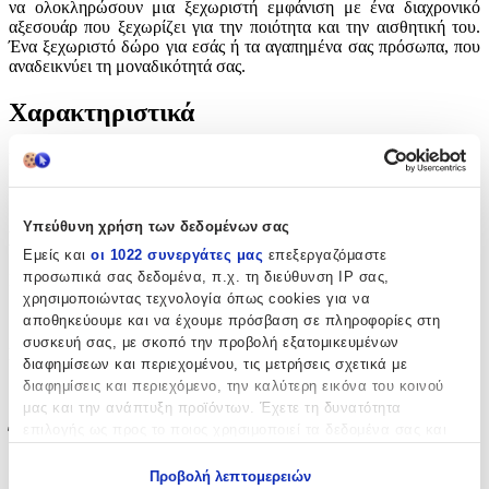
να ολοκληρώσουν μια ξεχωριστή εμφάνιση με ένα διαχρονικό
αξεσουάρ που ξεχωρίζει για την ποιότητα και την αισθητική του.
Ένα ξεχωριστό δώρο για εσάς ή τα αγαπημένα σας πρόσωπα, που
αναδεικνύει τη μοναδικότητά σας.
Χαρακτηριστικά
Κατασκευαστής
:
Karma Gifts
Υπεύθυνη χρήση των δεδομένων σας
Βασικά Χαρακτηριστικά
Εμείς και
οι 1022 συνεργάτες μας
επεξεργαζόμαστε
προσωπικά σας δεδομένα, π.χ. τη διεύθυνση IP σας,
Επιχρυσωμένα
:
χρησιμοποιώντας τεχνολογία όπως cookies για να
Όχι
αποθηκεύουμε και να έχουμε πρόσβαση σε πληροφορίες στη
συσκευή σας, με σκοπό την προβολή εξατομικευμένων
Σετ
:
διαφημίσεων και περιεχομένου, τις μετρήσεις σχετικά με
διαφημίσεις και περιεχόμενο, την καλύτερη εικόνα του κοινού
Όχι
μας και την ανάπτυξη προϊόντων. Έχετε τη δυνατότητα
επιλογής ως προς το ποιος χρησιμοποιεί τα δεδομένα σας και
Έξτρα Χαρακτηριστικά
για ποιους σκοπούς.
Νυφικά
:
Προβολή λεπτομερειών