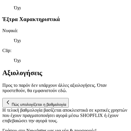
μας και την ανάπτυξη προϊόντων. Επίσης, κοινοποιούμε
πληροφορίες σχετικά με την από μέρους σας χρήση της
Όχι
τοποθεσίας μας στους συνεργάτες μέσων κοινωνικής
Έξτρα Χαρακτηριστικά
δικτύωσης, διαφημίσεων και ανάλυσης.
Νυφικά
:
Όχι
Clip
:
Όχι
Αξιολογήσεις
Προς το παρόν δεν υπάρχουν άλλες αξιολογήσεις. Όταν
προστεθούν, θα εμφανιστούν εδώ.
Πώς υπολογίζεται η βαθμολογία
Η τελική βαθμολογία βασίζεται αποκλειστικά σε κριτικές χρηστών
που έχουν πραγματοποιήσει αγορά μέσω SHOPFLIX ή έχουν
επιβεβαιώσει την αγορά τους.
Γράψου στο Νewsletter μας για νέα & προσφορές!