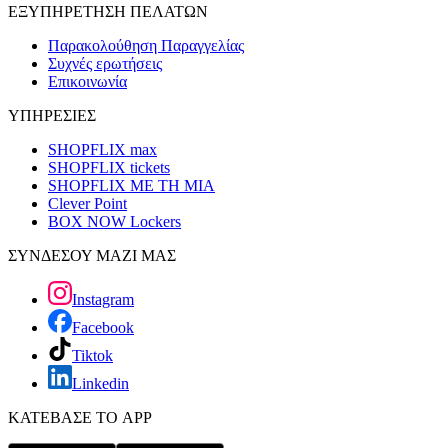
ΕΞΥΠΗΡΕΤΗΣΗ ΠΕΛΑΤΩΝ
Παρακολούθηση Παραγγελίας
Συχνές ερωτήσεις
Επικοινωνία
ΥΠΗΡΕΣΙΕΣ
SHOPFLIX max
SHOPFLIX tickets
SHOPFLIX ΜΕ ΤΗ ΜΙΑ
Clever Point
BOX NOW Lockers
ΣΥΝΔΕΣΟΥ ΜΑΖΙ ΜΑΣ
Instagram
Facebook
Tiktok
Linkedin
ΚΑΤΕΒΑΣΕ ΤΟ APP