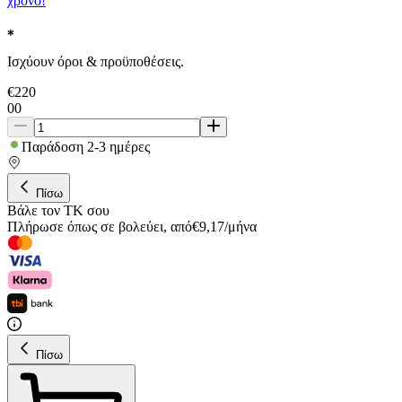
χρόνο!
Ισχύουν όροι & προϋποθέσεις.
€
220
00
Παράδοση 2-3 ημέρες
Πίσω
Βάλε τον ΤΚ σου
Πλήρωσε όπως σε βολεύει
,
από
€
9,17
/
μήνα
Πίσω