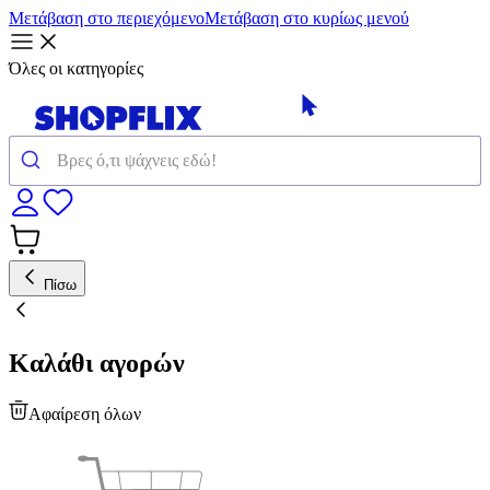
Μετάβαση στο περιεχόμενο
Μετάβαση στο κυρίως μενού
Όλες οι κατηγορίες
Πίσω
Καλάθι αγορών
Αφαίρεση όλων