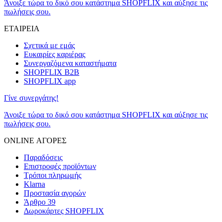
Άνοιξε τώρα το δικό σου κατάστημα SHOPFLIX και αύξησε τις
πωλήσεις σου.
ΕΤΑΙΡΕΙΑ
Σχετικά με εμάς
Ευκαιρίες καριέρας
Συνεργαζόμενα καταστήματα
SHOPFLIX B2B
SHOPFLIX app
Γίνε συνεργάτης!
Άνοιξε τώρα το δικό σου κατάστημα SHOPFLIX και αύξησε τις
πωλήσεις σου.
ONLINE ΑΓΟΡΕΣ
Παραδόσεις
Επιστροφές προϊόντων
Τρόποι πληρωμής
Klarna
Προστασία αγορών
Άρθρο 39
Δωροκάρτες SHOPFLIX