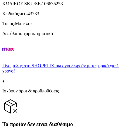
ΚΩΔΙΚΟΣ SKU
:
SF-106635253
Κωδικός
:
acc-43733
Τύπος
:
Μπρελόκ
Δες όλα τα χαρακτηριστικά
Γίνε μέλος στο SHOPFLIX max για δωρεάν μεταφορικά για 1
χρόνο!
Ισχύουν όροι & προϋποθέσεις.
Το προϊόν δεν ειναι διαθέσιμο