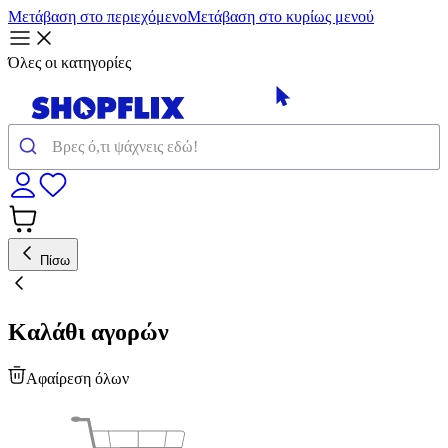
Μετάβαση στο περιεχόμενο
Μετάβαση στο κυρίως μενού
Όλες οι κατηγορίες
Πίσω
Καλάθι αγορών
Αφαίρεση όλων