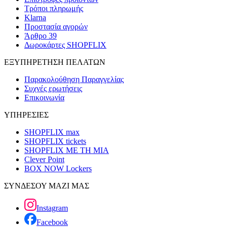
Τρόποι πληρωμής
Klarna
Προστασία αγορών
Άρθρο 39
Δωροκάρτες SHOPFLIX
ΕΞΥΠΗΡΕΤΗΣΗ ΠΕΛΑΤΩΝ
Παρακολούθηση Παραγγελίας
Συχνές ερωτήσεις
Επικοινωνία
ΥΠΗΡΕΣΙΕΣ
SHOPFLIX max
SHOPFLIX tickets
SHOPFLIX ΜΕ ΤΗ ΜΙΑ
Clever Point
BOX NOW Lockers
ΣΥΝΔΕΣΟΥ ΜΑΖΙ ΜΑΣ
Instagram
Facebook