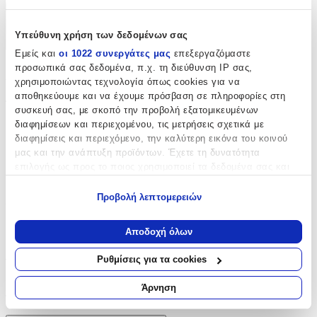
Χαρακτηριστικά
Υπεύθυνη χρήση των δεδομένων σας
+
Εμείς και
οι 1022 συνεργάτες μας
επεξεργαζόμαστε
προσωπικά σας δεδομένα, π.χ. τη διεύθυνση IP σας,
Χαρακτηριστικά
χρησιμοποιώντας τεχνολογία όπως cookies για να
αποθηκεύουμε και να έχουμε πρόσβαση σε πληροφορίες στη
Τύπος
:
συσκευή σας, με σκοπό την προβολή εξατομικευμένων
διαφημίσεων και περιεχομένου, τις μετρήσεις σχετικά με
Μπρελόκ
διαφημίσεις και περιεχόμενο, την καλύτερη εικόνα του κοινού
με Led
:
μας και την ανάπτυξη προϊόντων. Έχετε τη δυνατότητα
επιλογής ως προς το ποιος χρησιμοποιεί τα δεδομένα σας και
Όχι
για ποιους σκοπούς.
Προβολή λεπτομερειών
Χειροποίητο
:
Εάν μας επιτρέπετε, θα θέλαμε επίσης:
Όχι
Να συλλέξουμε πληροφορίες σχετικά με τη γεωγραφική
Αποδοχή όλων
σας τοποθεσία, οι οποίες μπορεί να είναι ακριβείς σε
Αξιολογήσεις
απόσταση μερικών μέτρων
Ρυθμίσεις για τα cookies
Να αναγνωρίσουμε τη συσκευή σας σαρώνοντας ενεργά
για συγκεκριμένα χαρακτηριστικά (δακτυλικό αποτύπωμα)
Προς το παρόν δεν υπάρχουν άλλες αξιολογήσεις. Όταν
Άρνηση
προστεθούν, θα εμφανιστούν εδώ.
Μάθετε περισσότερα σχετικά με τον τρόπο επεξεργασίας των
προσωπικών σας δεδομένων και καθορίστε τις προτιμήσεις σας