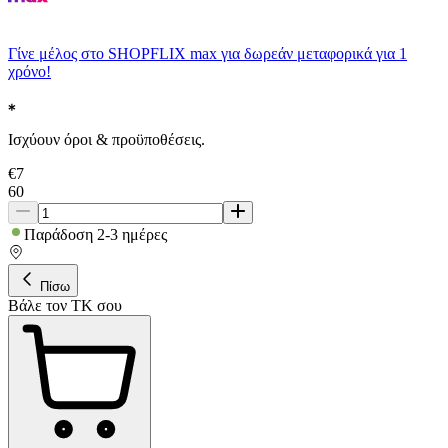
Γίνε μέλος στο SHOPFLIX max για δωρεάν μεταφορικά για 1
χρόνο!
Ισχύουν όροι & προϋποθέσεις.
€
7
60
Παράδοση 2-3 ημέρες
Πίσω
Βάλε τον ΤΚ σου