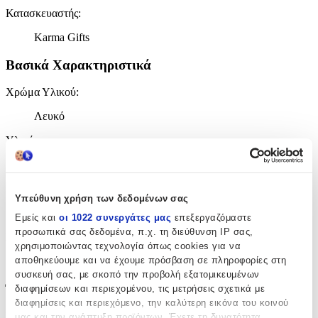
Κατασκευαστής
:
Karma Gifts
Βασικά Χαρακτηριστικά
Χρώμα Υλικού
:
Λευκό
Υλικό
:
Ατσάλι
Επιχρυσωμένα
:
Υπεύθυνη χρήση των δεδομένων σας
Όχι
Εμείς και
οι 1022 συνεργάτες μας
επεξεργαζόμαστε
προσωπικά σας δεδομένα, π.χ. τη διεύθυνση IP σας,
Σετ
:
χρησιμοποιώντας τεχνολογία όπως cookies για να
αποθηκεύουμε και να έχουμε πρόσβαση σε πληροφορίες στη
Όχι
συσκευή σας, με σκοπό την προβολή εξατομικευμένων
Έξτρα Χαρακτηριστικά
διαφημίσεων και περιεχομένου, τις μετρήσεις σχετικά με
διαφημίσεις και περιεχόμενο, την καλύτερη εικόνα του κοινού
Νυφικά
:
μας και την ανάπτυξη προϊόντων. Έχετε τη δυνατότητα