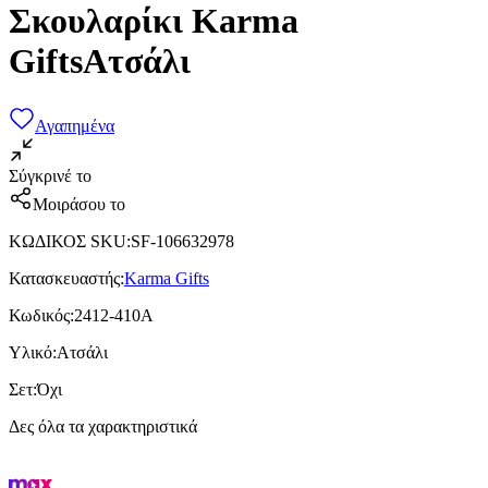
Σκουλαρίκι Karma
GiftsΑτσάλι
Αγαπημένα
Σύγκρινέ το
Μοιράσου το
ΚΩΔΙΚΟΣ SKU
:
SF-106632978
Κατασκευαστής
:
Karma Gifts
Κωδικός
:
2412-410A
Υλικό
:
Ατσάλι
Σετ
:
Όχι
Δες όλα τα χαρακτηριστικά