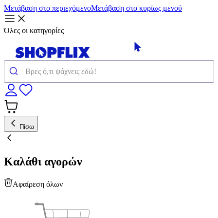
Μετάβαση στο περιεχόμενο
Μετάβαση στο κυρίως μενού
Όλες οι κατηγορίες
Πίσω
Καλάθι αγορών
Αφαίρεση όλων