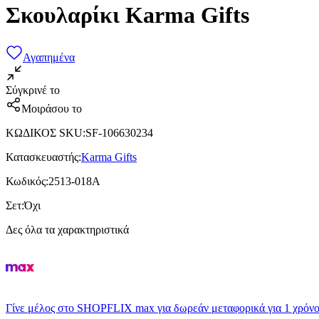
Σκουλαρίκι Karma Gifts
Αγαπημένα
Σύγκρινέ το
Μοιράσου το
ΚΩΔΙΚΟΣ SKU
:
SF-106630234
Κατασκευαστής
:
Karma Gifts
Κωδικός
:
2513-018A
Σετ
:
Όχι
Δες όλα τα χαρακτηριστικά
Γίνε μέλος στο SHOPFLIX max για δωρεάν μεταφορικά για 1 χρόνο