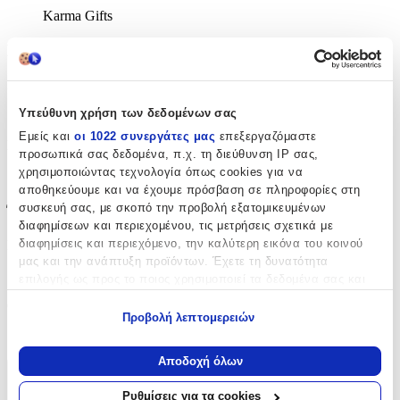
Karma Gifts
Βασικά Χαρακτηριστικά
Επιχρυσωμένα
:
Υπεύθυνη χρήση των δεδομένων σας
Όχι
Εμείς και
οι 1022 συνεργάτες μας
επεξεργαζόμαστε
Σετ
:
προσωπικά σας δεδομένα, π.χ. τη διεύθυνση IP σας,
χρησιμοποιώντας τεχνολογία όπως cookies για να
Όχι
αποθηκεύουμε και να έχουμε πρόσβαση σε πληροφορίες στη
συσκευή σας, με σκοπό την προβολή εξατομικευμένων
Έξτρα Χαρακτηριστικά
διαφημίσεων και περιεχομένου, τις μετρήσεις σχετικά με
διαφημίσεις και περιεχόμενο, την καλύτερη εικόνα του κοινού
Νυφικά
:
μας και την ανάπτυξη προϊόντων. Έχετε τη δυνατότητα
Όχι
επιλογής ως προς το ποιος χρησιμοποιεί τα δεδομένα σας και
για ποιους σκοπούς.
Clip
:
Προβολή λεπτομερειών
Εάν μας επιτρέπετε, θα θέλαμε επίσης:
Όχι
Να συλλέξουμε πληροφορίες σχετικά με τη γεωγραφική
Αποδοχή όλων
σας τοποθεσία, οι οποίες μπορεί να είναι ακριβείς σε
Χαρακτηριστικά
απόσταση μερικών μέτρων
Ρυθμίσεις για τα cookies