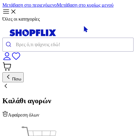
Μετάβαση στο περιεχόμενο
Μετάβαση στο κυρίως μενού
Όλες οι κατηγορίες
Πίσω
Καλάθι αγορών
Αφαίρεση όλων