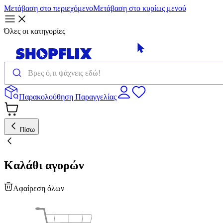
Μετάβαση στο περιεχόμενο
Μετάβαση στο κυρίως μενού
Όλες οι κατηγορίες
Παρακολούθηση Παραγγελίας
Πίσω
Καλάθι αγορών
Αφαίρεση όλων