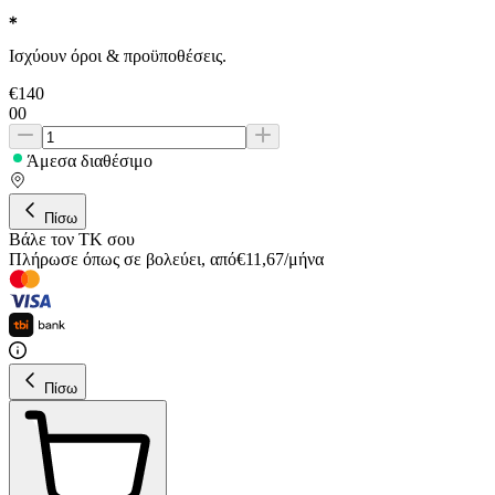
Ισχύουν όροι & προϋποθέσεις.
€
140
00
Άμεσα διαθέσιμο
Πίσω
Βάλε τον ΤΚ σου
Πλήρωσε όπως σε βολεύει
,
από
€
11,67
/
μήνα
Πίσω