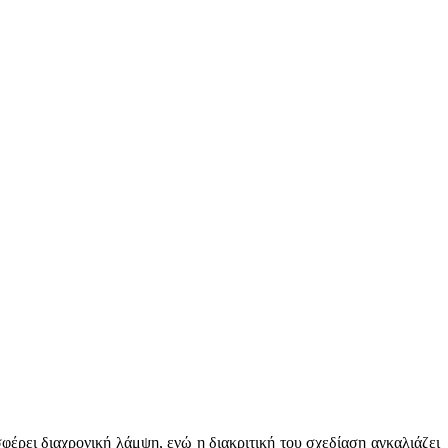
έρει διαχρονική λάμψη, ενώ η διακριτική του σχεδίαση αγκαλιάζει