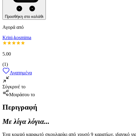
Προσθήκη στο καλάθι
Αγορά από
Krini-kosmima
5.00
(
1
)
Αγαπημένα
Σύγκρινέ το
Μοιράσου το
Περιγραφή
Με λίγα λόγια...
Ένα κομψό καρφωτό σκουλαρίκι από χρυσό 9 καρατίων, ιδανικό για