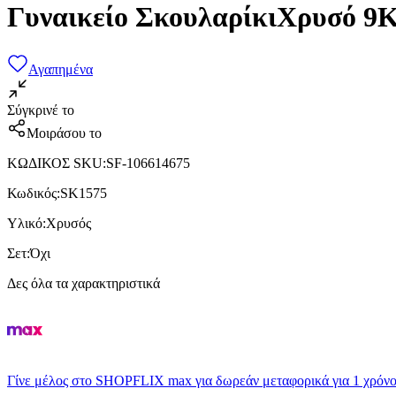
Γυναικείο ΣκουλαρίκιΧρυσό 9
Αγαπημένα
Σύγκρινέ το
Μοιράσου το
ΚΩΔΙΚΟΣ SKU
:
SF-106614675
Κωδικός
:
SK1575
Υλικό
:
Χρυσός
Σετ
:
Όχι
Δες όλα τα χαρακτηριστικά
Γίνε μέλος στο SHOPFLIX max για δωρεάν μεταφορικά για 1 χρόνο