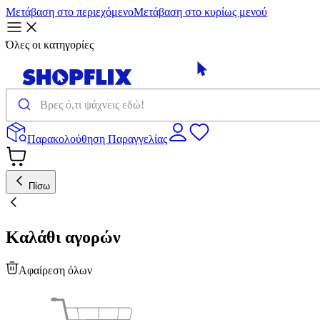
Μετάβαση στο περιεχόμενο
Μετάβαση στο κυρίως μενού
Όλες οι κατηγορίες
Παρακολούθηση Παραγγελίας
Πίσω
Καλάθι αγορών
Αφαίρεση όλων