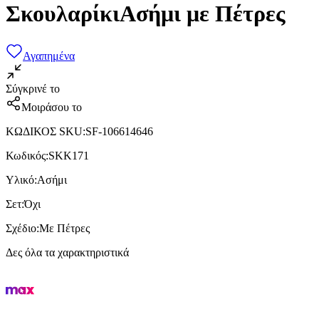
ΣκουλαρίκιΑσήμι με Πέτρες
Αγαπημένα
Σύγκρινέ το
Μοιράσου το
ΚΩΔΙΚΟΣ SKU
:
SF-106614646
Κωδικός
:
SKK171
Υλικό
:
Ασήμι
Σετ
:
Όχι
Σχέδιο
:
Με Πέτρες
Δες όλα τα χαρακτηριστικά