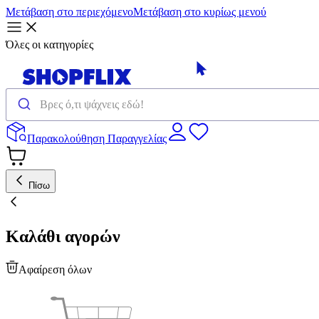
Μετάβαση στο περιεχόμενο
Μετάβαση στο κυρίως μενού
Όλες οι κατηγορίες
Παρακολούθηση Παραγγελίας
Πίσω
Καλάθι αγορών
Αφαίρεση όλων