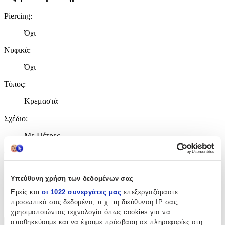
Piercing
:
Όχι
Νυφικά
:
Όχι
Τύπος
:
Κρεμαστά
Σχέδιο
:
Με Πέτρες
Clip
:
Όχι
Υπεύθυνη χρήση των δεδομένων σας
Είδος Πέτρας
:
Εμείς και
οι 1022 συνεργάτες μας
επεξεργαζόμαστε
προσωπικά σας δεδομένα, π.χ. τη διεύθυνση IP σας,
Πέρλες
χρησιμοποιώντας τεχνολογία όπως cookies για να
αποθηκεύουμε και να έχουμε πρόσβαση σε πληροφορίες στη