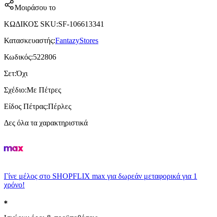
Μοιράσου το
ΚΩΔΙΚΟΣ SKU
:
SF-106613341
Κατασκευαστής
:
FantazyStores
Κωδικός
:
522806
Σετ
:
Όχι
Σχέδιο
:
Με Πέτρες
Είδος Πέτρας
:
Πέρλες
Δες όλα τα χαρακτηριστικά
Γίνε μέλος στο SHOPFLIX max για δωρεάν μεταφορικά για 1
χρόνο!