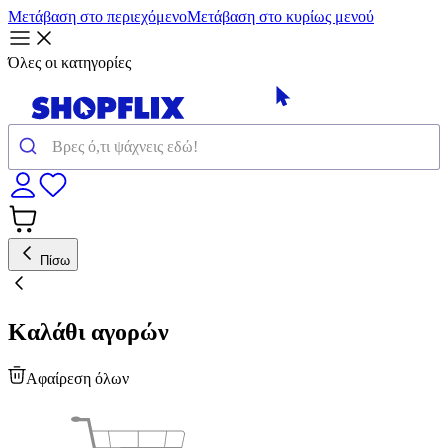
Μετάβαση στο περιεχόμενο
Μετάβαση στο κυρίως μενού
Όλες οι κατηγορίες
Πίσω
Καλάθι αγορών
Αφαίρεση όλων