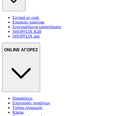
Σχετικά με εμάς
Ευκαιρίες καριέρας
Συνεργαζόμενα καταστήματα
SHOPFLIX B2B
SHOPFLIX app
ONLINE ΑΓΟΡΕΣ
Παραδόσεις
Επιστροφές προϊόντων
Τρόποι πληρωμής
Klarna