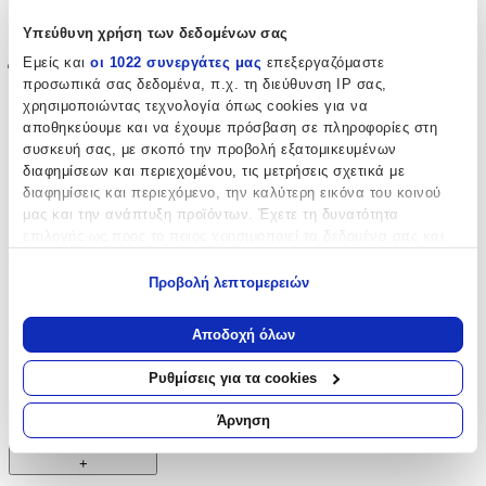
Όχι
Υπεύθυνη χρήση των δεδομένων σας
Εμείς και
οι 1022 συνεργάτες μας
επεξεργαζόμαστε
Έξτρα Χαρακτηριστικά
προσωπικά σας δεδομένα, π.χ. τη διεύθυνση IP σας,
χρησιμοποιώντας τεχνολογία όπως cookies για να
Piercing
:
αποθηκεύουμε και να έχουμε πρόσβαση σε πληροφορίες στη
συσκευή σας, με σκοπό την προβολή εξατομικευμένων
Όχι
διαφημίσεων και περιεχομένου, τις μετρήσεις σχετικά με
Νυφικά
:
διαφημίσεις και περιεχόμενο, την καλύτερη εικόνα του κοινού
μας και την ανάπτυξη προϊόντων. Έχετε τη δυνατότητα
Όχι
επιλογής ως προς το ποιος χρησιμοποιεί τα δεδομένα σας και
για ποιους σκοπούς.
Τύπος
:
Προβολή λεπτομερειών
Κρεμαστά
Εάν μας επιτρέπετε, θα θέλαμε επίσης:
Να συλλέξουμε πληροφορίες σχετικά με τη γεωγραφική
Clip
:
Αποδοχή όλων
σας τοποθεσία, οι οποίες μπορεί να είναι ακριβείς σε
απόσταση μερικών μέτρων
Όχι
Ρυθμίσεις για τα cookies
Να αναγνωρίσουμε τη συσκευή σας σαρώνοντας ενεργά
για συγκεκριμένα χαρακτηριστικά (δακτυλικό αποτύπωμα)
Άρνηση
Χαρακτηριστικά
Μάθετε περισσότερα σχετικά με τον τρόπο επεξεργασίας των
προσωπικών σας δεδομένων και καθορίστε τις προτιμήσεις σας
+
στην
ενότητα “Λεπτομέρειες”
. Μπορείτε να αλλάξετε ή να