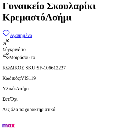
Γυναικείο Σκουλαρίκι
ΚρεμαστόΑσήμι
Αγαπημένα
Σύγκρινέ το
Μοιράσου το
ΚΩΔΙΚΟΣ SKU
:
SF-106612237
Κωδικός
:
VIS119
Υλικό
:
Ασήμι
Σετ
:
Όχι
Δες όλα τα χαρακτηριστικά