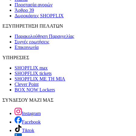
Προστασία αγορών
Άρθρο 39
Δωροκάρτες SHOPFLIX
ΕΞΥΠΗΡΕΤΗΣΗ ΠΕΛΑΤΩΝ
Παρακολούθηση Παραγγελίας
Συχνές ερωτήσεις
Επικοινωνία
ΥΠΗΡΕΣΙΕΣ
SHOPFLIX max
SHOPFLIX tickets
SHOPFLIX ΜΕ ΤΗ ΜΙΑ
Clever Point
BOX NOW Lockers
ΣΥΝΔΕΣΟΥ ΜΑΖΙ ΜΑΣ
Instagram
Facebook
Tiktok