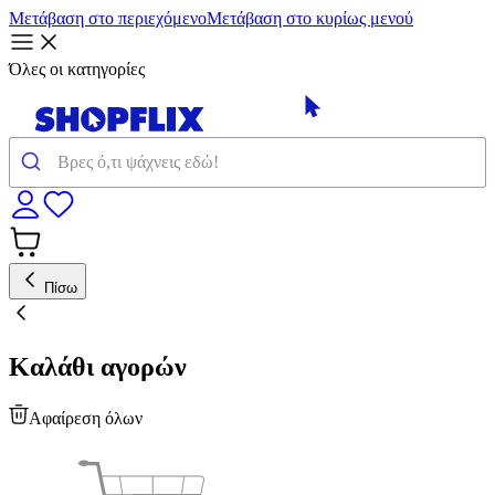
Μετάβαση στο περιεχόμενο
Μετάβαση στο κυρίως μενού
Όλες οι κατηγορίες
Πίσω
Καλάθι αγορών
Αφαίρεση όλων