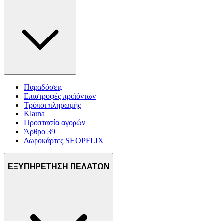
Παραδόσεις
Επιστροφές προϊόντων
Τρόποι πληρωμής
Klarna
Προστασία αγορών
Άρθρο 39
Δωροκάρτες SHOPFLIX
ΕΞΥΠΗΡΕΤΗΣΗ ΠΕΛΑΤΩΝ