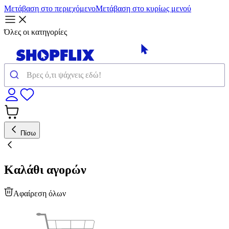
Μετάβαση στο περιεχόμενο
Μετάβαση στο κυρίως μενού
Όλες οι κατηγορίες
Πίσω
Καλάθι αγορών
Αφαίρεση όλων