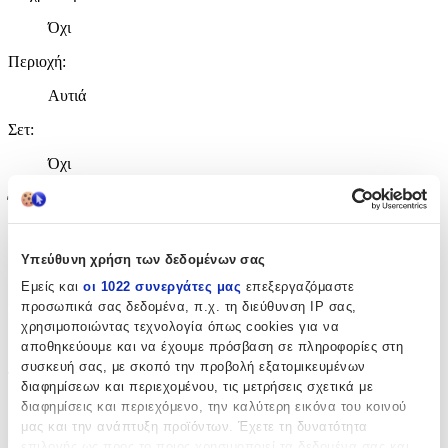
Όχι
Περιοχή
:
Αυτιά
Σετ
:
Όχι
Έξτρα Χαρακτηριστικά
Piercing
:
Υπεύθυνη χρήση των δεδομένων σας
Όχι
Εμείς και
οι 1022 συνεργάτες μας
επεξεργαζόμαστε
προσωπικά σας δεδομένα, π.χ. τη διεύθυνση IP σας,
Νυφικά
:
χρησιμοποιώντας τεχνολογία όπως cookies για να
Όχι
αποθηκεύουμε και να έχουμε πρόσβαση σε πληροφορίες στη
συσκευή σας, με σκοπό την προβολή εξατομικευμένων
Τύπος
:
διαφημίσεων και περιεχομένου, τις μετρήσεις σχετικά με
διαφημίσεις και περιεχόμενο, την καλύτερη εικόνα του κοινού
Καρφωτά
μας και την ανάπτυξη προϊόντων. Έχετε τη δυνατότητα
Σχέδιο
:
επιλογής ως προς το ποιος χρησιμοποιεί τα δεδομένα σας και