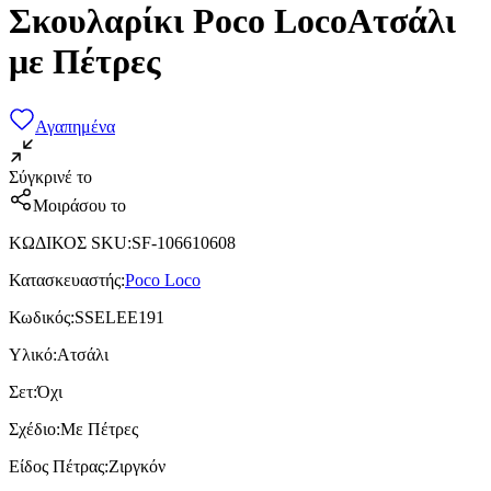
Σκουλαρίκι Poco LocoΑτσάλι
με Πέτρες
Αγαπημένα
Σύγκρινέ το
Μοιράσου το
ΚΩΔΙΚΟΣ SKU
:
SF-106610608
Κατασκευαστής
:
Poco Loco
Κωδικός
:
SSELEE191
Υλικό
:
Ατσάλι
Σετ
:
Όχι
Σχέδιο
:
Με Πέτρες
Είδος Πέτρας
:
Ζιργκόν