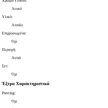
Χρώμα Υλικού
:
διαφημίσεων και περιεχομένου, τις μετρήσεις σχετικά με
Λευκό
διαφημίσεις και περιεχόμενο, την καλύτερη εικόνα του κοινού
μας και την ανάπτυξη προϊόντων. Επίσης, κοινοποιούμε
Υλικό
:
πληροφορίες σχετικά με την από μέρους σας χρήση της
τοποθεσίας μας στους συνεργάτες μέσων κοινωνικής
Ατσάλι
δικτύωσης, διαφημίσεων και ανάλυσης.
Επιχρυσωμένα
:
Όχι
Περιοχή
:
Αυτιά
Σετ
:
Όχι
Έξτρα Χαρακτηριστικά
Piercing
:
Όχι