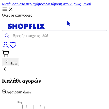
Μετάβαση στο περιεχόμενο
Μετάβαση στο κυρίως μενού
Όλες οι κατηγορίες
Πίσω
Καλάθι αγορών
Αφαίρεση όλων