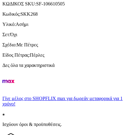
ΚΩΔΙΚΟΣ SKU
:
SF-106610505
Κωδικός
:
SKK268
Υλικό
:
Ασήμι
Σετ
:
Όχι
Σχέδιο
:
Με Πέτρες
Είδος Πέτρας
:
Πέρλες
Δες όλα τα χαρακτηριστικά
Γίνε μέλος στο SHOPFLIX max για δωρεάν μεταφορικά για 1
χρόνο!
Ισχύουν όροι & προϋποθέσεις.