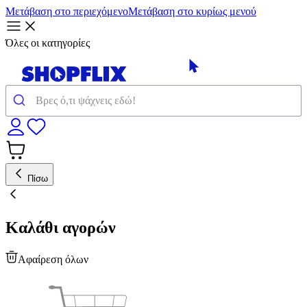
Μετάβαση στο περιεχόμενο
Μετάβαση στο κυρίως μενού
Όλες οι κατηγορίες
Πίσω
Καλάθι αγορών
Αφαίρεση όλων