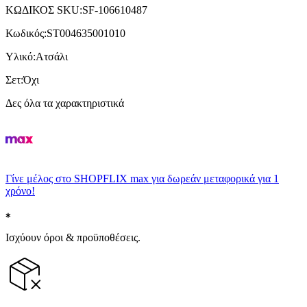
ΚΩΔΙΚΟΣ SKU
:
SF-106610487
Κωδικός
:
ST004635001010
Υλικό
:
Ατσάλι
Σετ
:
Όχι
Δες όλα τα χαρακτηριστικά
Γίνε μέλος στο SHOPFLIX max για δωρεάν μεταφορικά για 1
χρόνο!
Ισχύουν όροι & προϋποθέσεις.