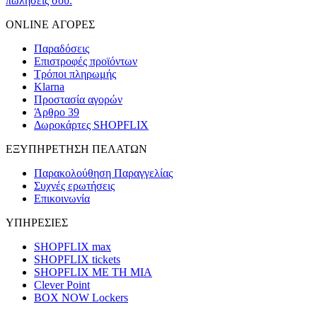
πωλήσεις σου.
ONLINE ΑΓΟΡΕΣ
Παραδόσεις
Επιστροφές προϊόντων
Τρόποι πληρωμής
Klarna
Προστασία αγορών
Άρθρο 39
Δωροκάρτες SHOPFLIX
ΕΞΥΠΗΡΕΤΗΣΗ ΠΕΛΑΤΩΝ
Παρακολούθηση Παραγγελίας
Συχνές ερωτήσεις
Επικοινωνία
ΥΠΗΡΕΣΙΕΣ
SHOPFLIX max
SHOPFLIX tickets
SHOPFLIX ΜΕ ΤΗ ΜΙΑ
Clever Point
BOX NOW Lockers