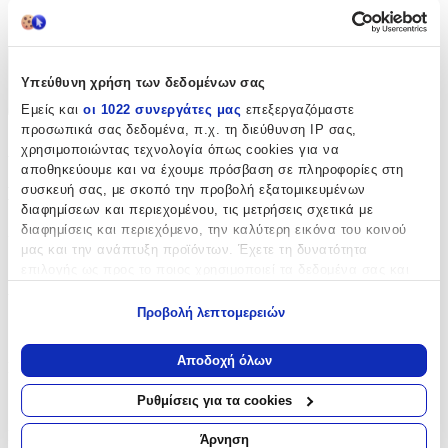
Όχι
Χαρακτηριστικά
Υπεύθυνη χρήση των δεδομένων σας
+
Εμείς και
οι 1022 συνεργάτες μας
επεξεργαζόμαστε
προσωπικά σας δεδομένα, π.χ. τη διεύθυνση IP σας,
Χαρακτηριστικά
χρησιμοποιώντας τεχνολογία όπως cookies για να
αποθηκεύουμε και να έχουμε πρόσβαση σε πληροφορίες στη
συσκευή σας, με σκοπό την προβολή εξατομικευμένων
Βασικά Χαρακτηριστικά
διαφημίσεων και περιεχομένου, τις μετρήσεις σχετικά με
διαφημίσεις και περιεχόμενο, την καλύτερη εικόνα του κοινού
Χρώμα Υλικού
:
μας και την ανάπτυξη προϊόντων. Έχετε τη δυνατότητα
Κίτρινο
επιλογής ως προς το ποιος χρησιμοποιεί τα δεδομένα σας και
για ποιους σκοπούς.
Υλικό
:
Προβολή λεπτομερειών
Εάν μας επιτρέπετε, θα θέλαμε επίσης:
Ατσάλι
Να συλλέξουμε πληροφορίες σχετικά με τη γεωγραφική
Αποδοχή όλων
Επιχρυσωμένα
:
σας τοποθεσία, οι οποίες μπορεί να είναι ακριβείς σε
απόσταση μερικών μέτρων
Ρυθμίσεις για τα cookies
Ναι
Να αναγνωρίσουμε τη συσκευή σας σαρώνοντας ενεργά
για συγκεκριμένα χαρακτηριστικά (δακτυλικό αποτύπωμα)
Περιοχή
:
Άρνηση