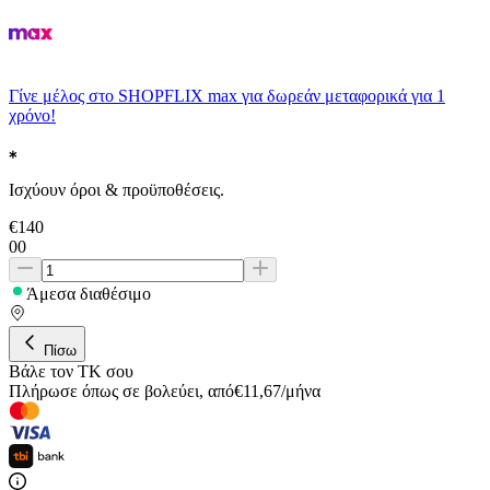
Γίνε μέλος στο SHOPFLIX max για δωρεάν μεταφορικά για 1
χρόνο!
Ισχύουν όροι & προϋποθέσεις.
€
140
00
Άμεσα διαθέσιμο
Πίσω
Βάλε τον ΤΚ σου
Πλήρωσε όπως σε βολεύει
,
από
€
11,67
/
μήνα