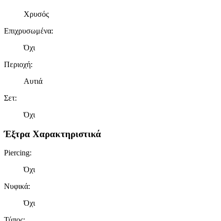
διαφημίσεις και περιεχόμενο, την καλύτερη εικόνα του κοινού
Χρυσός
μας και την ανάπτυξη προϊόντων. Επίσης, κοινοποιούμε
πληροφορίες σχετικά με την από μέρους σας χρήση της
Επιχρυσωμένα
:
τοποθεσίας μας στους συνεργάτες μέσων κοινωνικής
δικτύωσης, διαφημίσεων και ανάλυσης.
Όχι
Περιοχή
:
Αυτιά
Σετ
:
Όχι
Έξτρα Χαρακτηριστικά
Piercing
:
Όχι
Νυφικά
:
Όχι
Τύπος
: