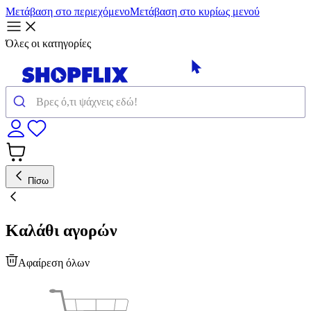
Μετάβαση στο περιεχόμενο
Μετάβαση στο κυρίως μενού
Όλες οι κατηγορίες
Πίσω
Καλάθι αγορών
Αφαίρεση όλων