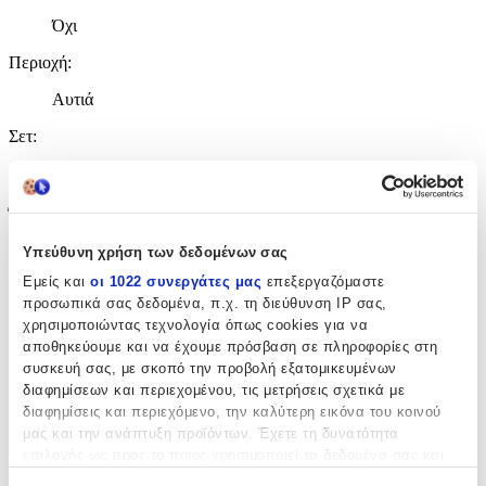
Όχι
Περιοχή
:
Αυτιά
Σετ
:
Όχι
Έξτρα Χαρακτηριστικά
Υπεύθυνη χρήση των δεδομένων σας
Piercing
:
Εμείς και
οι 1022 συνεργάτες μας
επεξεργαζόμαστε
Όχι
προσωπικά σας δεδομένα, π.χ. τη διεύθυνση IP σας,
χρησιμοποιώντας τεχνολογία όπως cookies για να
Νυφικά
:
αποθηκεύουμε και να έχουμε πρόσβαση σε πληροφορίες στη
Όχι
συσκευή σας, με σκοπό την προβολή εξατομικευμένων
διαφημίσεων και περιεχομένου, τις μετρήσεις σχετικά με
Τύπος
:
διαφημίσεις και περιεχόμενο, την καλύτερη εικόνα του κοινού
μας και την ανάπτυξη προϊόντων. Έχετε τη δυνατότητα
Καρφωτά
επιλογής ως προς το ποιος χρησιμοποιεί τα δεδομένα σας και
για ποιους σκοπούς.
Σχέδιο
: