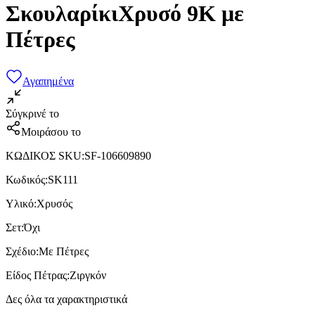
ΣκουλαρίκιΧρυσό 9K με
Πέτρες
Αγαπημένα
Σύγκρινέ το
Μοιράσου το
ΚΩΔΙΚΟΣ SKU
:
SF-106609890
Κωδικός
:
SK111
Υλικό
:
Χρυσός
Σετ
:
Όχι
Σχέδιο
:
Με Πέτρες
Είδος Πέτρας
:
Ζιργκόν
Δες όλα τα χαρακτηριστικά