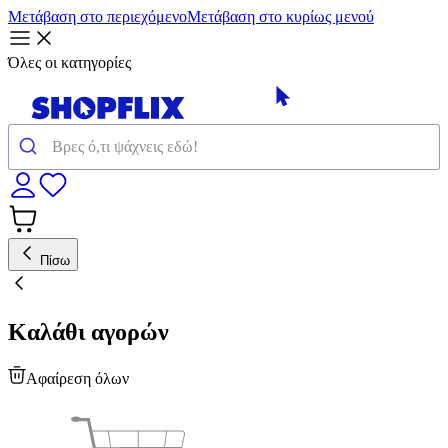
Μετάβαση στο περιεχόμενο
Μετάβαση στο κυρίως μενού
Όλες οι κατηγορίες
Πίσω
Καλάθι αγορών
Αφαίρεση όλων