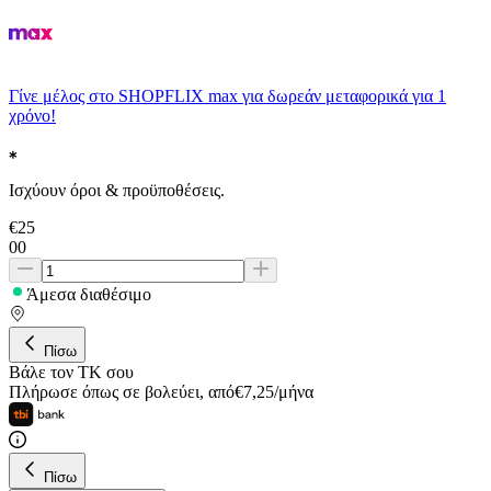
Γίνε μέλος στο SHOPFLIX max για δωρεάν μεταφορικά για 1
χρόνο!
Ισχύουν όροι & προϋποθέσεις.
€
25
00
Άμεσα διαθέσιμο
Πίσω
Βάλε τον ΤΚ σου
Πλήρωσε όπως σε βολεύει
,
από
€
7,25
/
μήνα
Πίσω