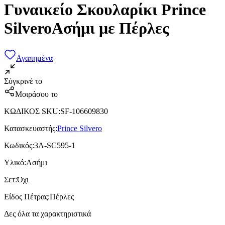
Γυναικείο Σκουλαρίκι Prince
SilveroΑσήμι με Πέρλες
Αγαπημένα
Σύγκρινέ το
Μοιράσου το
ΚΩΔΙΚΟΣ SKU
:
SF-106609830
Κατασκευαστής
:
Prince Silvero
Κωδικός
:
3A-SC595-1
Υλικό
:
Ασήμι
Σετ
:
Όχι
Είδος Πέτρας
:
Πέρλες
Δες όλα τα χαρακτηριστικά