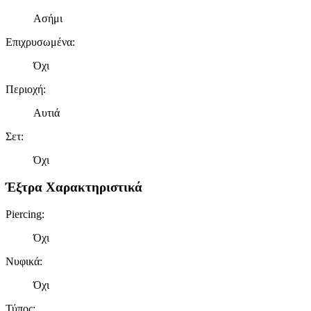
πληροφορίες σχετικά με την από μέρους σας χρήση της
τοποθεσίας μας στους συνεργάτες μέσων κοινωνικής
Ασήμι
δικτύωσης, διαφημίσεων και ανάλυσης.
Επιχρυσωμένα
:
Όχι
Περιοχή
:
Αυτιά
Σετ
:
Όχι
Έξτρα Χαρακτηριστικά
Piercing
:
Όχι
Νυφικά
:
Όχι
Τύπος
: