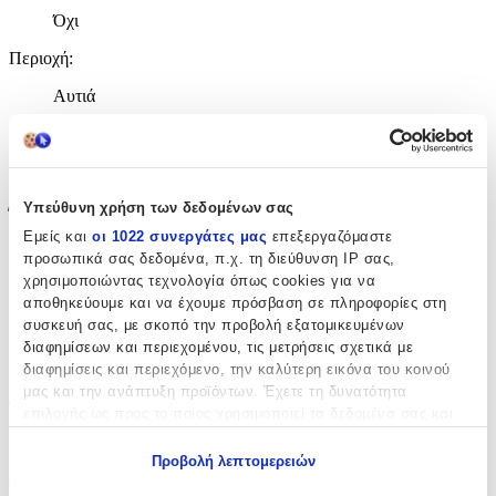
Όχι
Περιοχή
:
Αυτιά
Σετ
:
Όχι
Υπεύθυνη χρήση των δεδομένων σας
Έξτρα Χαρακτηριστικά
Εμείς και
οι 1022 συνεργάτες μας
επεξεργαζόμαστε
Piercing
:
προσωπικά σας δεδομένα, π.χ. τη διεύθυνση IP σας,
χρησιμοποιώντας τεχνολογία όπως cookies για να
Όχι
αποθηκεύουμε και να έχουμε πρόσβαση σε πληροφορίες στη
συσκευή σας, με σκοπό την προβολή εξατομικευμένων
Νυφικά
:
διαφημίσεων και περιεχομένου, τις μετρήσεις σχετικά με
Όχι
διαφημίσεις και περιεχόμενο, την καλύτερη εικόνα του κοινού
μας και την ανάπτυξη προϊόντων. Έχετε τη δυνατότητα
Τύπος
:
επιλογής ως προς το ποιος χρησιμοποιεί τα δεδομένα σας και
για ποιους σκοπούς.
Καρφωτά
Προβολή λεπτομερειών
Εάν μας επιτρέπετε, θα θέλαμε επίσης:
Clip
: